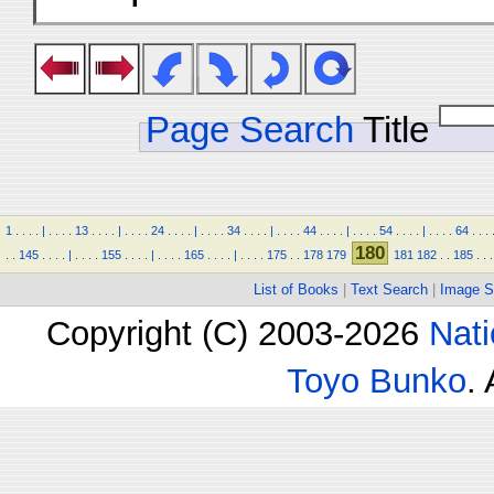
Page Search
Title
1
.
.
.
.
|
.
.
.
.
13
.
.
.
.
|
.
.
.
.
24
.
.
.
.
|
.
.
.
.
34
.
.
.
.
|
.
.
.
.
44
.
.
.
.
|
.
.
.
.
54
.
.
.
.
|
.
.
.
.
64
.
.
.
180
.
.
145
.
.
.
.
|
.
.
.
.
155
.
.
.
.
|
.
.
.
.
165
.
.
.
.
|
.
.
.
.
175
.
.
178
179
181
182
.
.
185
.
.
.
List of Books
|
Text Search
|
Image S
Copyright (C) 2003-2026
Nati
Toyo Bunko
.