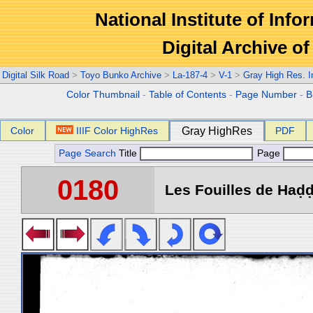
National Institute of Info
Digital Archive 
Digital Silk Road
>
Toyo Bunko Archive
>
La-187-4
>
V-1
>
Gray High Res. 
Color Thumbnail
-
Table of Contents
-
Page Number
-
B
Color
IIIF Color HighRes
Gray HighRes
PDF
Page Search
Title
Page
0180
Les Fouilles de Haḍḍa