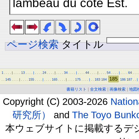
lambeau du côté Est.
ページ検索
タイトル
1
.
.
.
.
|
.
.
.
.
13
.
.
.
.
|
.
.
.
.
24
.
.
.
.
|
.
.
.
.
34
.
.
.
.
|
.
.
.
.
44
.
.
.
.
|
.
.
.
.
54
.
.
.
.
|
.
.
.
.
64
.
.
.
185
.
.
145
.
.
.
.
|
.
.
.
.
155
.
.
.
.
|
.
.
.
.
165
.
.
.
.
|
.
.
.
.
175
.
.
.
.
|
.
.
183
184
186
187
.
.
|
書籍リスト
|
全文検索
|
画像検索
|
地図
Copyright (C) 2003-2026
Natio
研究所）
and
The Toyo B
本ウェブサイトに掲載するデ