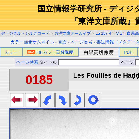
国立情報学研究所 - ディ
『東洋文庫所蔵』
ディジタル・シルクロード
>
東洋文庫アーカイブ
>
La-187-4
>
V-1
>
白黒高
カラー画像サムネイル
-
目次
-
ページ番号
-
書誌情報（メタデー
カラー
IIIFカラー高解像度
白黒高解像度
PDF
ページ検索
タイトル
ページ
Les Fouilles de Haḍḍa
0185