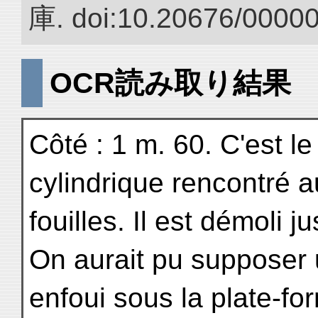
庫. doi:10.20676/0000
OCR読み取り結果
Côté : 1 m. 60. C'est l
cylindrique rencontré 
fouilles. Il est démoli 
On aurait pu supposer u
enfoui sous la plate-f