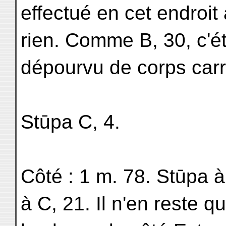
effectué en cet endroit 
rien. Comme B, 30, c'é
dépourvu de corps carr
Stūpa C, 4.
Côté : 1 m. 78. Stūpa à
à C, 21. Il n'en reste q