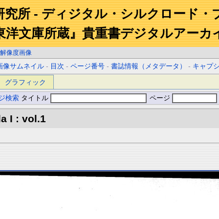
研究所 - ディジタル・シルクロード・
東洋文庫所蔵』貴重書デジタルアーカ
解像度画像
画像サムネイル
-
目次
-
ページ番号
-
書誌情報（メタデータ）
-
キャプ
グラフィック
ジ検索
タイトル
ページ
 I : vol.1