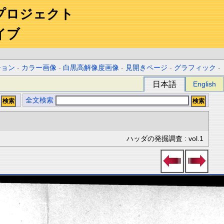
プロジェクト
イブ
ション
-
カラー画像
-
白黒高解像度画像
-
見開きページ
-
グラフィック
-
日本語
English
全文検索
ハッダの発掘調査 : vol.1