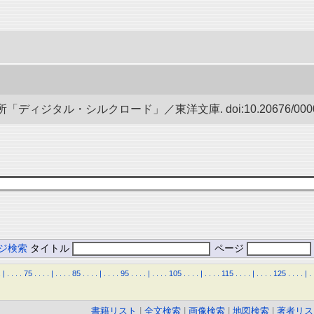
ディジタル・シルクロード」／東洋文庫. doi:10.20676/00000
ジ検索
タイトル
ページ
.
|
.
.
.
.
75
.
.
.
.
|
.
.
.
.
85
.
.
.
.
|
.
.
.
.
95
.
.
.
.
|
.
.
.
.
105
.
.
.
.
|
.
.
.
.
115
.
.
.
.
|
.
.
.
.
125
.
.
.
.
|
.
書籍リスト
|
全文検索
|
画像検索
|
地図検索
|
著者リス