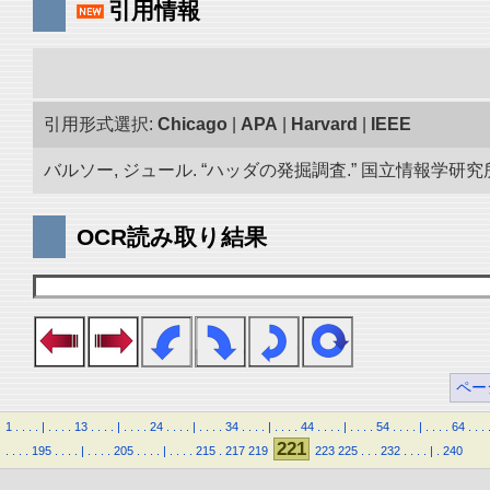
引用情報
引用形式選択:
Chicago
|
APA
|
Harvard
|
IEEE
バルソー, ジュール. “ハッダの発掘調査.” 国立情報学研究所「
OCR読み取り結果
ペー
1
.
.
.
.
|
.
.
.
.
13
.
.
.
.
|
.
.
.
.
24
.
.
.
.
|
.
.
.
.
34
.
.
.
.
|
.
.
.
.
44
.
.
.
.
|
.
.
.
.
54
.
.
.
.
|
.
.
.
.
64
.
.
.
221
.
.
.
.
195
.
.
.
.
|
.
.
.
.
205
.
.
.
.
|
.
.
.
.
215
.
217
219
223
225
.
.
.
232
.
.
.
.
|
.
240