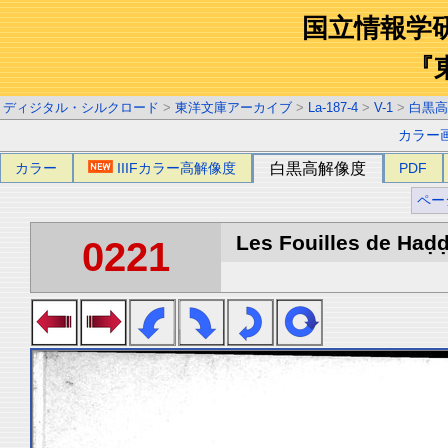
国立情報学
『
ディジタル・シルクロード
>
東洋文庫アーカイブ
>
La-187-4
>
V-1
>
白黒高
カラー
カラー
IIIFカラー高解像度
白黒高解像度
PDF
ペー
Les Fouilles de Haḍḍa
0221