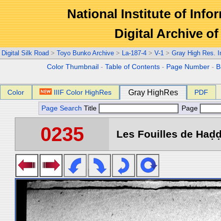
National Institute of Info
Digital Archive 
Digital Silk Road
>
Toyo Bunko Archive
>
La-187-4
>
V-1
>
Gray High Res. 
Color Thumbnail
-
Table of Contents
-
Page Number
-
B
Color
IIIF Color HighRes
Gray HighRes
PDF
Page Search
Title
Page
0235
Les Fouilles de Haḍḍa