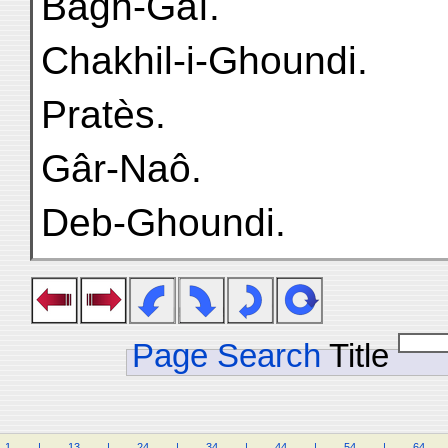
Bagh-Gaï.
Chakhil-i-Ghoundi.
Pratès.
Gâr-Naô.
Deb-Ghoundi.
Page Search
Title
1
.
.
.
.
|
.
.
.
.
13
.
.
.
.
|
.
.
.
.
24
.
.
.
.
|
.
.
.
.
34
.
.
.
.
|
.
.
.
.
44
.
.
.
.
|
.
.
.
.
54
.
.
.
.
|
.
.
.
.
64
.
.
.