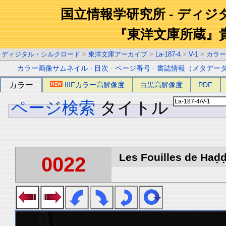
国立情報学研究所 - ディ
『東洋文庫所蔵』
ディジタル・シルクロード
>
東洋文庫アーカイブ
>
La-187-4
>
V-1
>
カラー
カラー画像サムネイル
-
目次
-
ページ番号
-
書誌情報（メタデー
カラー
IIIFカラー高解像度
白黒高解像度
PDF
ページ検索
タイトル
Les Fouilles de Haḍḍa
0022