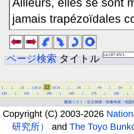
Ailleurs, elles se sont
jamais trapézoïdales c
ページ検索
タイトル
22
1
.
.
.
.
|
.
.
.
.
13
.
.
.
.
|
20
21
23
24
.
.
.
.
|
.
.
.
.
34
.
.
.
.
|
.
.
.
.
44
.
.
.
.
|
.
.
.
.
54
.
.
.
.
|
.
135
.
.
.
.
|
.
.
.
.
145
.
.
.
.
|
.
.
.
.
155
.
.
.
.
|
.
.
.
.
165
.
.
.
.
|
.
.
.
.
175
.
.
.
.
|
.
.
.
.
185
.
.
.
.
|
.
.
.
書籍リスト
|
全文検索
|
画像検索
|
地図
Copyright (C) 2003-2026
Natio
研究所）
and
The Toyo B