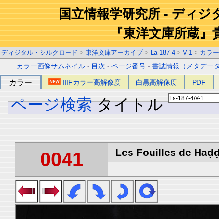
国立情報学研究所 - ディ
『東洋文庫所蔵』
ディジタル・シルクロード
>
東洋文庫アーカイブ
>
La-187-4
>
V-1
>
カラー
カラー画像サムネイル
-
目次
-
ページ番号
-
書誌情報（メタデー
カラー
IIIFカラー高解像度
白黒高解像度
PDF
ページ検索
タイトル
Les Fouilles de Haḍḍa
0041