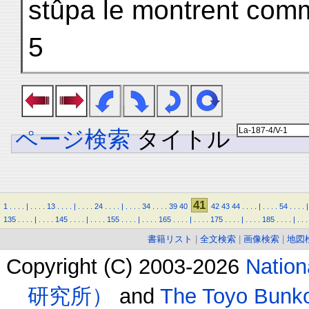
stûpa le montrent co
5
ページ検索
タイトル
41
1
.
.
.
.
|
.
.
.
.
13
.
.
.
.
|
.
.
.
.
24
.
.
.
.
|
.
.
.
.
34
.
.
.
.
39
40
42
43
44
.
.
.
.
|
.
.
.
.
54
.
.
.
.
|
135
.
.
.
.
|
.
.
.
.
145
.
.
.
.
|
.
.
.
.
155
.
.
.
.
|
.
.
.
.
165
.
.
.
.
|
.
.
.
.
175
.
.
.
.
|
.
.
.
.
185
.
.
.
.
|
.
.
.
書籍リスト
|
全文検索
|
画像検索
|
地図
Copyright (C) 2003-2026
Natio
研究所）
and
The Toyo B