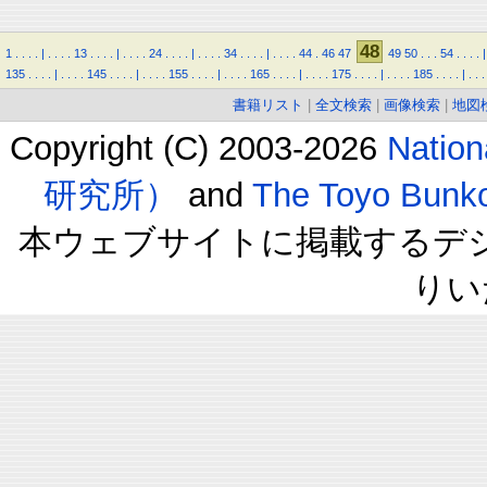
48
1
.
.
.
.
|
.
.
.
.
13
.
.
.
.
|
.
.
.
.
24
.
.
.
.
|
.
.
.
.
34
.
.
.
.
|
.
.
.
.
44
.
46
47
49
50
.
.
.
54
.
.
.
.
|
135
.
.
.
.
|
.
.
.
.
145
.
.
.
.
|
.
.
.
.
155
.
.
.
.
|
.
.
.
.
165
.
.
.
.
|
.
.
.
.
175
.
.
.
.
|
.
.
.
.
185
.
.
.
.
|
.
.
.
書籍リスト
|
全文検索
|
画像検索
|
地図
Copyright (C) 2003-2026
Natio
研究所）
and
The Toyo B
本ウェブサイトに掲載するデ
りい