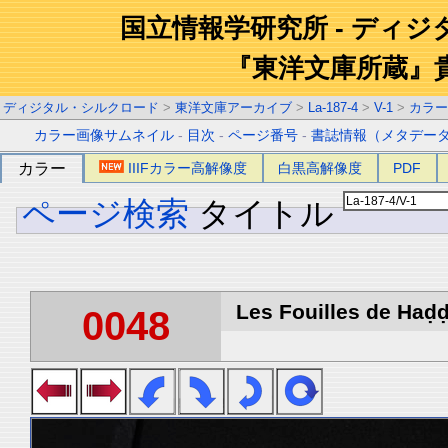
国立情報学研究所 - ディ
『東洋文庫所蔵』
ディジタル・シルクロード
>
東洋文庫アーカイブ
>
La-187-4
>
V-1
>
カラー
カラー画像サムネイル
-
目次
-
ページ番号
-
書誌情報（メタデー
カラー
IIIFカラー高解像度
白黒高解像度
PDF
ページ検索
タイトル
Les Fouilles de Haḍḍa
0048