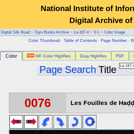
National Institute of Info
Digital Archive 
Digital Silk Road
>
Toyo Bunko Archive
>
La-187-4
>
V-1
>
Color Image
Color Thumbnail
-
Table of Contents
-
Page Number
-
B
Color
IIIF Color HighRes
Gray HighRes
PDF
Page Search
Title
0076
Les Fouilles de Haḍḍa