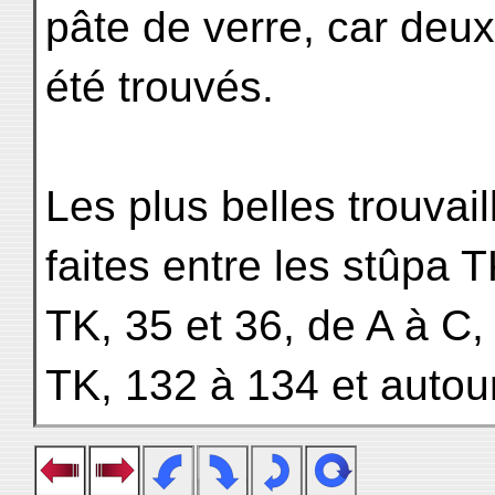
pâte de verre, car deux
été trouvés.
Les plus belles trouvail
faites entre les stûpa T
TK, 35 et 36, de A à C,
TK, 132 à 134 et autou