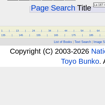
Page Search
Title
1
.
.
.
.
|
.
.
.
.
13
.
.
.
.
|
.
.
.
.
24
.
.
.
.
|
.
.
.
.
34
.
.
.
.
|
.
.
.
.
44
.
.
.
.
|
.
.
.
.
54
.
.
.
.
|
.
.
.
.
64
.
.
.
135
.
.
.
.
|
.
.
.
.
145
.
.
.
.
|
.
.
.
.
155
.
.
.
.
|
.
.
.
.
165
.
.
.
.
|
.
.
.
.
175
.
.
.
.
|
.
.
.
.
185
.
.
.
.
|
.
.
.
List of Books
|
Text Search
|
Image S
Copyright (C) 2003-2026
Nati
Toyo Bunko
.