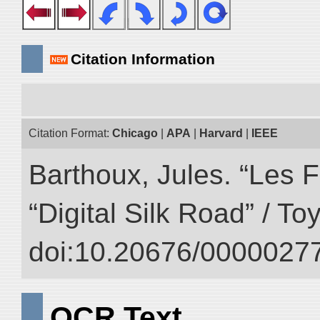
Citation Information
Citation Format:
Chicago
|
APA
|
Harvard
|
IEEE
Barthoux, Jules. “Les F
“Digital Silk Road” / T
doi:10.20676/00000277
OCR Text