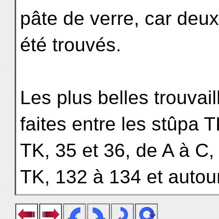
pâte de verre, car deux
été trouvés.
Les plus belles trouvail
faites entre les stûpa T
TK, 35 et 36, de A à C,
TK, 132 à 134 et autou