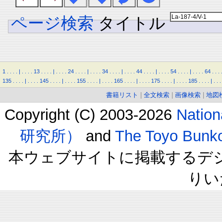
ページ検索
タイトル
1
.
.
.
.
|
.
.
.
.
13
.
.
.
.
|
.
.
.
.
24
.
.
.
.
|
.
.
.
.
34
.
.
.
.
|
.
.
.
.
44
.
.
.
.
|
.
.
.
.
54
.
.
.
.
|
.
.
.
.
64
.
.
.
135
.
.
.
.
|
.
.
.
.
145
.
.
.
.
|
.
.
.
.
155
.
.
.
.
|
.
.
.
.
165
.
.
.
.
|
.
.
.
.
175
.
.
.
.
|
.
.
.
.
185
.
.
.
.
|
.
.
.
書籍リスト
|
全文検索
|
画像検索
|
地図
Copyright (C) 2003-2026
Natio
研究所）
and
The Toyo B
本ウェブサイトに掲載するデ
りい