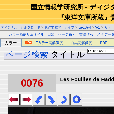
国立情報学研究所 - ディ
『東洋文庫所蔵』
ディジタル・シルクロード
>
東洋文庫アーカイブ
>
La-187-4
>
V-1
>
カラー
カラー画像サムネイル
-
目次
-
ページ番号
-
書誌情報（メタデー
カラー
IIIFカラー高解像度
白黒高解像度
PDF
ページ検索
タイトル
Les Fouilles de Haḍḍa
0076