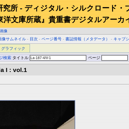
研究所 - ディジタル・シルクロード・
東洋文庫所蔵』貴重書デジタルアーカ
画像
画像サムネイル
-
目次
-
ページ番号
-
書誌情報（メタデータ）
-
キャプ
グラフィック
ジ検索
タイトル
ページ
 I : vol.1