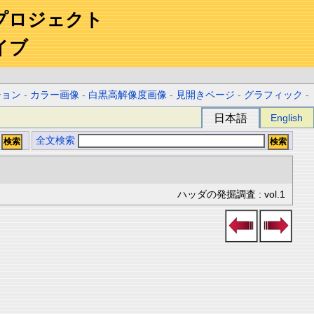
プロジェクト
イブ
ション
-
カラー画像
-
白黒高解像度画像
-
見開きページ
-
グラフィック
-
日本語
English
全文検索
ハッダの発掘調査 : vol.1