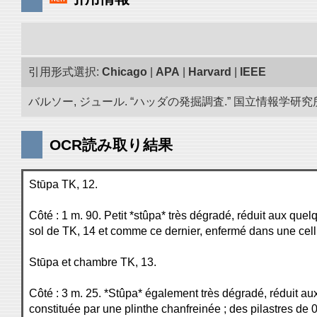
引用形式選択:
Chicago
|
APA
|
Harvard
|
IEEE
バルソー, ジュール. “ハッダの発掘調査.” 国立情報学研究所「
OCR読み取り結果
Stūpa TK, 12.
Côté : 1 m. 90. Petit *stûpa* très dégradé, réduit aux quel
sol de TK, 14 et comme ce dernier, enfermé dans une cell
Stūpa et chambre TK, 13.
Côté : 3 m. 25. *Stûpa* également très dégradé, réduit aux 
constituée par une plinthe chanfreinée ; des pilastres de