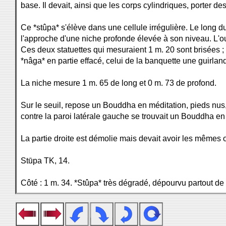
base. Il devait, ainsi que les corps cylindriques, porter d
Ce *stûpa* s'élève dans une cellule irrégulière. Le long
l'approche d'une niche profonde élevée à son niveau. L'o
Ces deux statuettes qui mesuraient 1 m. 20 sont brisées ; i
*nâga* en partie effacé, celui de la banquette une guirlande
La niche mesure 1 m. 65 de long et 0 m. 73 de profond.
Sur le seuil, repose un Bouddha en méditation, pieds nus,
contre la paroi latérale gauche se trouvait un Bouddha en 
La partie droite est démolie mais devait avoir les mêmes 
Stūpa TK, 14.
Côté : 1 m. 34. *Stûpa* très dégradé, dépourvu partout de 