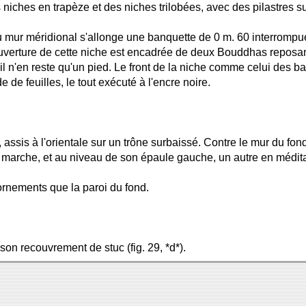
es niches en trapèze et des niches trilobées, avec des pilastres s
 du mur méridional s'allonge une banquette de 0 m. 60 interromp
uverture de cette niche est encadrée de deux Bouddhas reposant 
l n'en reste qu'un pied. Le front de la niche comme celui des ban
 de feuilles, le tout exécuté à l'encre noire.
 assis à l'orientale sur un trône surbaissé. Contre le mur du fo
marche, et au niveau de son épaule gauche, un autre en méditation
ornements que la paroi du fond.
son recouvrement de stuc (fig. 29, *d*).