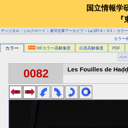
国立情報学
『
ディジタル・シルクロード
>
東洋文庫アーカイブ
>
La-187-4
>
V-1
>
カラー
カラー
カラー
IIIFカラー高解像度
白黒高解像度
PDF
ペー
Les Fouilles de Haḍḍa
0082