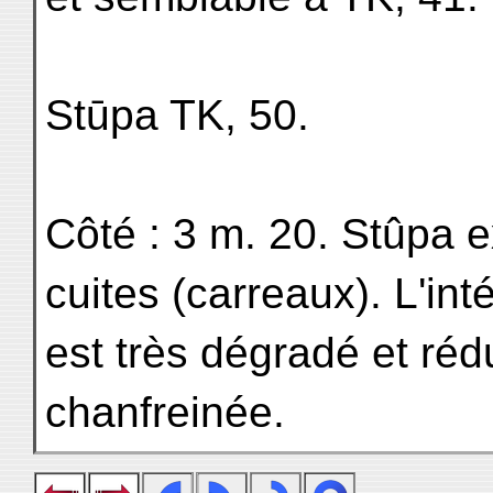
Stūpa TK, 50.
Côté : 3 m. 20. Stûpa 
cuites (carreaux). L'int
est très dégradé et réd
chanfreinée.