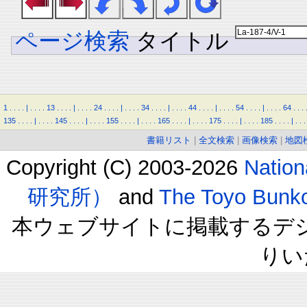
ページ検索
タイトル
1
.
.
.
.
|
.
.
.
.
13
.
.
.
.
|
.
.
.
.
24
.
.
.
.
|
.
.
.
.
34
.
.
.
.
|
.
.
.
.
44
.
.
.
.
|
.
.
.
.
54
.
.
.
.
|
.
.
.
.
64
.
.
.
135
.
.
.
.
|
.
.
.
.
145
.
.
.
.
|
.
.
.
.
155
.
.
.
.
|
.
.
.
.
165
.
.
.
.
|
.
.
.
.
175
.
.
.
.
|
.
.
.
.
185
.
.
.
.
|
.
.
.
書籍リスト
|
全文検索
|
画像検索
|
地図
Copyright (C) 2003-2026
Natio
研究所）
and
The Toyo B
本ウェブサイトに掲載するデ
りい