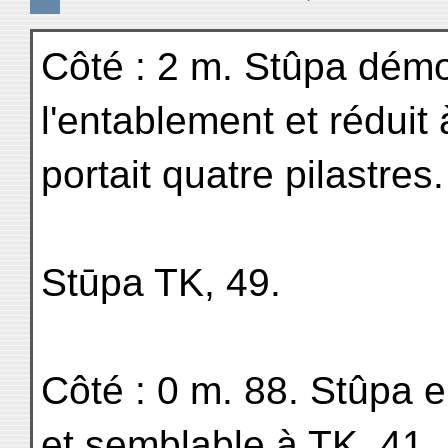
Côté : 2 m. Stûpa démo
l'entablement et réduit à
portait quatre pilastres.
Stūpa TK, 49.
Côté : 0 m. 88. Stûpa e
et semblable à TK, 41.