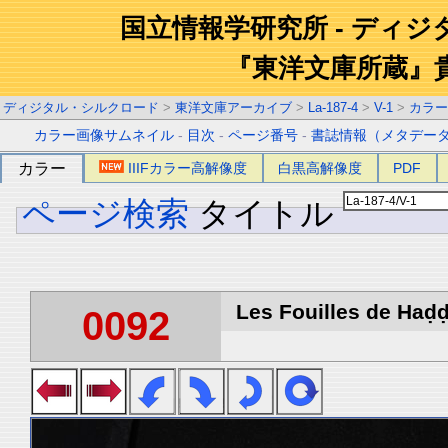
国立情報学研究所 - ディ
『東洋文庫所蔵』
ディジタル・シルクロード
>
東洋文庫アーカイブ
>
La-187-4
>
V-1
>
カラー
カラー画像サムネイル
-
目次
-
ページ番号
-
書誌情報（メタデー
カラー
IIIFカラー高解像度
白黒高解像度
PDF
ページ検索
タイトル
Les Fouilles de Haḍḍa
0092