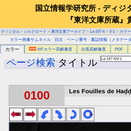
国立情報学研究所 - ディ
『東洋文庫所蔵』
ディジタル・シルクロード
>
東洋文庫アーカイブ
>
La-187-4
>
V-1
>
カラー
カラー画像サムネイル
-
目次
-
ページ番号
-
書誌情報（メタデー
カラー
IIIFカラー高解像度
白黒高解像度
PDF
ページ検索
タイトル
Les Fouilles de Haḍḍa
0100