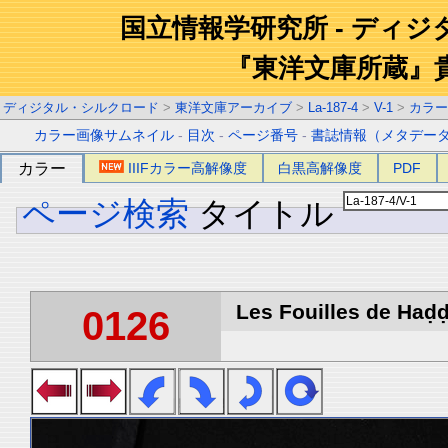
国立情報学研究所 - ディ
『東洋文庫所蔵』
ディジタル・シルクロード
>
東洋文庫アーカイブ
>
La-187-4
>
V-1
>
カラー
カラー画像サムネイル
-
目次
-
ページ番号
-
書誌情報（メタデー
カラー
IIIFカラー高解像度
白黒高解像度
PDF
ページ検索
タイトル
Les Fouilles de Haḍḍa
0126