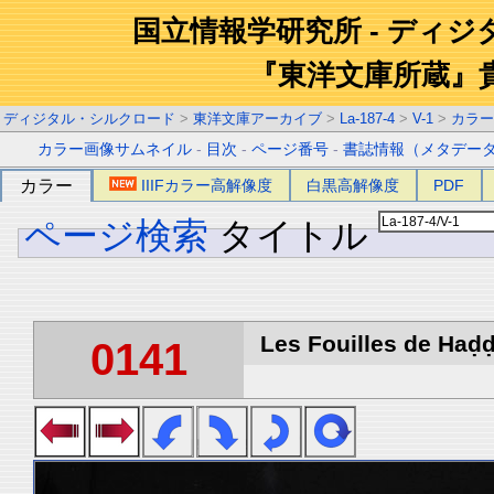
国立情報学研究所 - ディ
『東洋文庫所蔵』
ディジタル・シルクロード
>
東洋文庫アーカイブ
>
La-187-4
>
V-1
>
カラー
カラー画像サムネイル
-
目次
-
ページ番号
-
書誌情報（メタデー
カラー
IIIFカラー高解像度
白黒高解像度
PDF
ページ検索
タイトル
Les Fouilles de Haḍḍa
0141