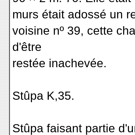
murs était adossé un 
voisine nº 39, cette c
d'être
restée inachevée.
Stûpa K,35.
Stûpa faisant partie d'