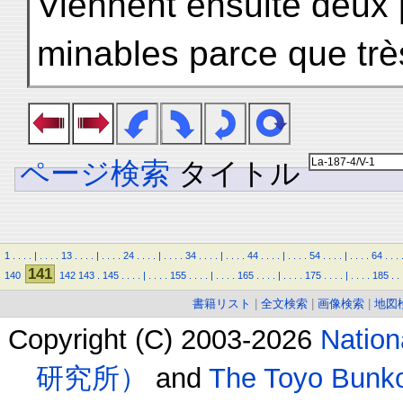
Viennent ensuite deux 
minables parce que trè
ページ検索
タイトル
1
.
.
.
.
|
.
.
.
.
13
.
.
.
.
|
.
.
.
.
24
.
.
.
.
|
.
.
.
.
34
.
.
.
.
|
.
.
.
.
44
.
.
.
.
|
.
.
.
.
54
.
.
.
.
|
.
.
.
.
64
.
.
.
141
140
142
143
.
145
.
.
.
.
|
.
.
.
.
155
.
.
.
.
|
.
.
.
.
165
.
.
.
.
|
.
.
.
.
175
.
.
.
.
|
.
.
.
.
185
.
.
書籍リスト
|
全文検索
|
画像検索
|
地図
Copyright (C) 2003-2026
Natio
研究所）
and
The Toyo B