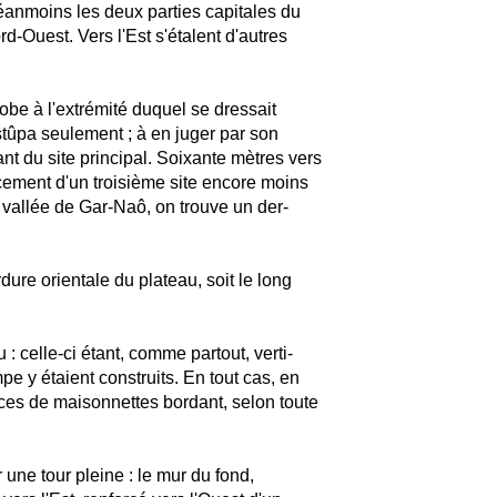
néanmoins les deux parties capitales du
d-Ouest. Vers l'Est s'étalent d'autres
lobe à l'extrémité duquel se dressait
 stûpa seulement ; à en juger par son
ant du site principal. Soixante mètres vers
cement d'un troisième site encore moins
a vallée de Gar-Naô, on trouve un der-
dure orientale du plateau, soit le long
: celle-ci étant, comme partout, verti-
pe y étaient construits. En tout cas, en
ces de maisonnettes bordant, selon toute
une tour pleine : le mur du fond,