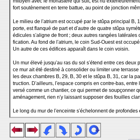
mitoyen avec le monastère qui suit, est nu extérieurement v
fort soutènement en terre battue, au point de jonction mê
Le milieu de l'atrium est occupé par le stûpa principal B, 12,
porte, est flanqué de part et d'autre de quatre stûpa sym
édicules s'aligne de front ; deux autres rangées latérales 
fication. Au fond de l'atrium, le coin Sud-Ouest est occu
Un autre de ces édifices apparaît dans le coin voisin.
Un mur élevé jusqu'au ras du sol s'étend entre ces deux pa
ce mur ait été destiné à consolider ou limiter une terrass
les deux chambres B, 29, B, 30 et le stûpa B, 31, car la pa
truction. D'ailleurs, l'espace compris en contre-bas, entre l
versé comme un chantier, ce qui permet de soupçonner que 
aménagement, rien n'y laissant supposer des fouilles cla
Le long du mur de l'enceinte s'échelonnent de profondes e