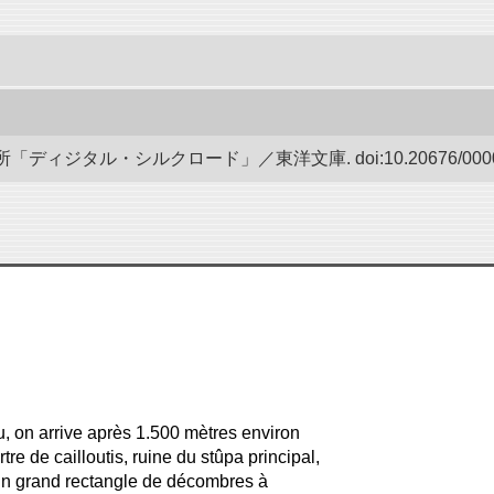
ディジタル・シルクロード」／東洋文庫. doi:10.20676/00000
u, on arrive après 1.500 mètres environ
rtre de cailloutis, ruine du stûpa principal,
e un grand rectangle de décombres à