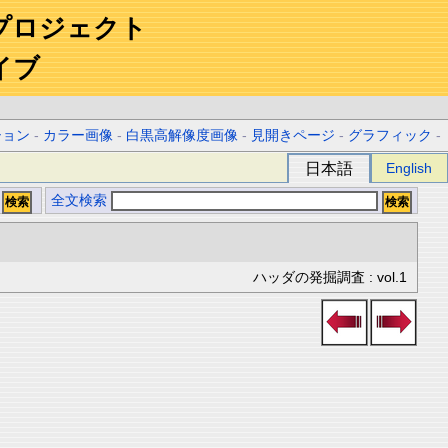
プロジェクト
イブ
ション
-
カラー画像
-
白黒高解像度画像
-
見開きページ
-
グラフィック
-
日本語
English
全文検索
ハッダの発掘調査 : vol.1