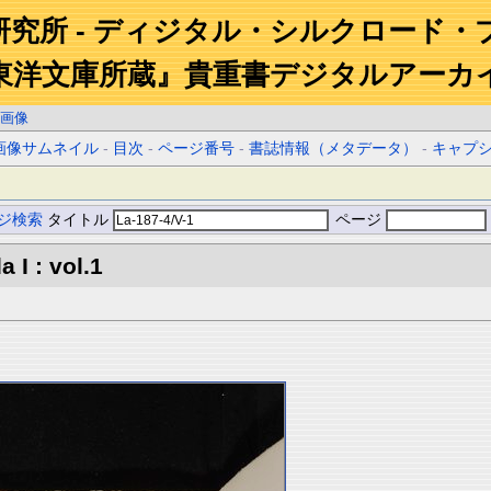
研究所 - ディジタル・シルクロード・
東洋文庫所蔵』貴重書デジタルアーカ
画像
画像サムネイル
-
目次
-
ページ番号
-
書誌情報（メタデータ）
-
キャプ
ジ検索
タイトル
ページ
 I : vol.1