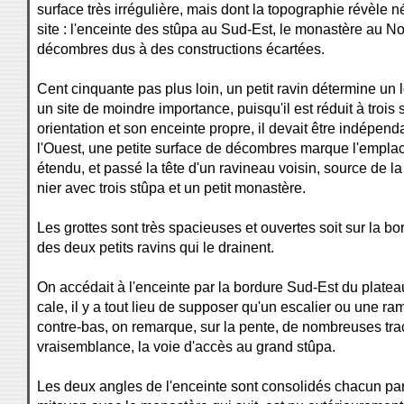
surface très irrégulière, mais dont la topographie révèle 
site : l'enceinte des stûpa au Sud-Est, le monastère au Nor
décombres dus à des constructions écartées.
Cent cinquante pas plus loin, un petit ravin détermine un 
un site de moindre importance, puisqu'il est réduit à trois
orientation et son enceinte propre, il devait être indépend
l'Ouest, une petite surface de décombres marque l'empla
étendu, et passé la tête d'un ravineau voisin, source de l
nier avec trois stûpa et un petit monastère.
Les grottes sont très spacieuses et ouvertes soit sur la bor
des deux petits ravins qui le drainent.
On accédait à l'enceinte par la bordure Sud-Est du plateau 
cale, il y a tout lieu de supposer qu'un escalier ou une ram
contre-bas, on remarque, sur la pente, de nombreuses tra
vraisemblance, la voie d'accès au grand stûpa.
Les deux angles de l'enceinte sont consolidés chacun par 