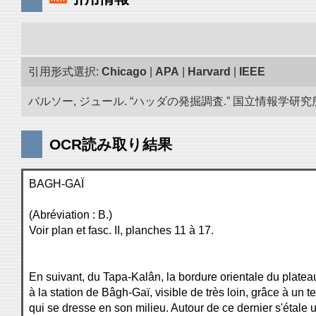
引用形式選択:
Chicago
|
APA
|
Harvard
|
IEEE
バルソー, ジュール. “ハッダの発掘調査.” 国立情報学研究所「
OCR読み取り結果
BAGH-GAÏ
(Abréviation : B.)
Voir plan et fasc. II, planches 11 à 17.
En suivant, du Tapa-Kalân, la bordure orientale du platea
à la station de Bâgh-Gaï, visible de très loin, grâce à un te
qui se dresse en son milieu. Autour de ce dernier s'étal