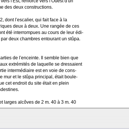
ers l'Est, renforcé vers l'Ouest d'un
me des deux constructions.
 dont l'escalier, qui fait face à la
étriques deux à deux. Une rangée de ces
ont été interrompues au cours de leur édi-
pé par deux chambres entourant un stûpa.
rties de l'enceinte. Il semble bien que
e aux extrémités de laquelle se dressaient
rtie intermédiaire est en voie de cons-
e mur et le stûpa principal, était boule-
cet endroit du site était en plein
ndestines.
t larges alcôves de 2 m. 40 à 3 m. 40