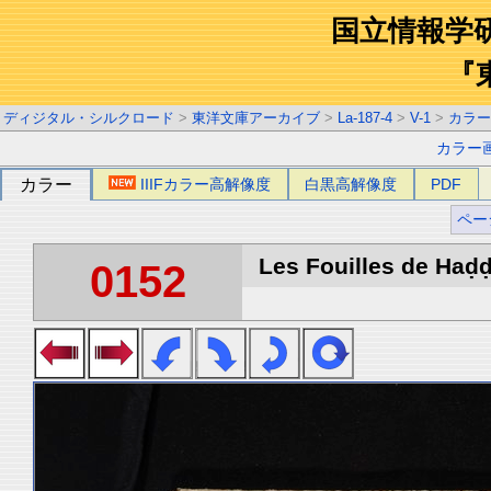
国立情報学
『
ディジタル・シルクロード
>
東洋文庫アーカイブ
>
La-187-4
>
V-1
>
カラー
カラー
カラー
IIIFカラー高解像度
白黒高解像度
PDF
ペー
Les Fouilles de Haḍḍa
0152