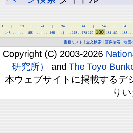
1
.
.
.
.
|
.
.
.
.
13
.
.
.
.
|
.
.
.
.
24
.
.
.
.
|
.
.
.
.
34
.
.
.
.
|
.
.
.
.
44
.
.
.
.
|
.
.
.
.
54
.
.
.
.
|
.
.
.
.
64
.
.
.
180
.
.
145
.
.
.
.
|
.
.
.
.
155
.
.
.
.
|
.
.
.
.
165
.
.
.
.
|
.
.
.
.
175
.
.
178
179
181
182
.
.
185
.
.
.
書籍リスト
|
全文検索
|
画像検索
|
地図
Copyright (C) 2003-2026
Natio
研究所）
and
The Toyo B
本ウェブサイトに掲載するデ
りい