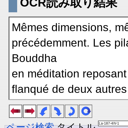
OCR読み取り結果
Mêmes dimensions, mê
précédemment. Les pila
Bouddha
en méditation reposant
flanqué de deux autre
ページ検索
タイトル