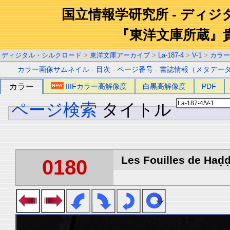
国立情報学研究所 - ディ
『東洋文庫所蔵』
ディジタル・シルクロード
>
東洋文庫アーカイブ
>
La-187-4
>
V-1
>
カラー
カラー画像サムネイル
-
目次
-
ページ番号
-
書誌情報（メタデー
カラー
IIIFカラー高解像度
白黒高解像度
PDF
ページ検索
タイトル
Les Fouilles de Haḍḍa
0180