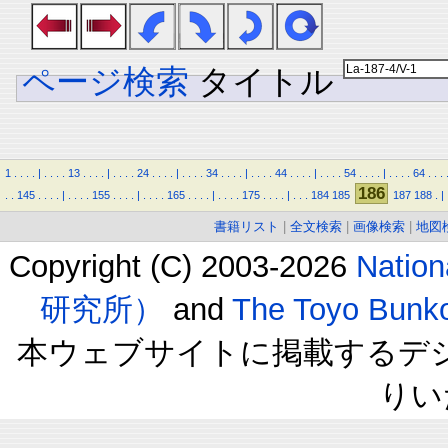
ページ検索
タイトル
1
.
.
.
.
|
.
.
.
.
13
.
.
.
.
|
.
.
.
.
24
.
.
.
.
|
.
.
.
.
34
.
.
.
.
|
.
.
.
.
44
.
.
.
.
|
.
.
.
.
54
.
.
.
.
|
.
.
.
.
64
.
.
.
186
.
.
145
.
.
.
.
|
.
.
.
.
155
.
.
.
.
|
.
.
.
.
165
.
.
.
.
|
.
.
.
.
175
.
.
.
.
|
.
.
.
184
185
187
188
.
|
書籍リスト
|
全文検索
|
画像検索
|
地図
Copyright (C) 2003-2026
Natio
研究所）
and
The Toyo B
本ウェブサイトに掲載するデ
りい