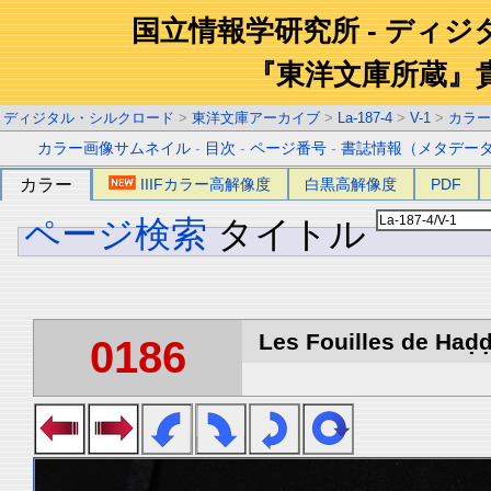
国立情報学研究所 - ディ
『東洋文庫所蔵』
ディジタル・シルクロード
>
東洋文庫アーカイブ
>
La-187-4
>
V-1
>
カラー
カラー画像サムネイル
-
目次
-
ページ番号
-
書誌情報（メタデー
カラー
IIIFカラー高解像度
白黒高解像度
PDF
ページ検索
タイトル
Les Fouilles de Haḍḍa
0186