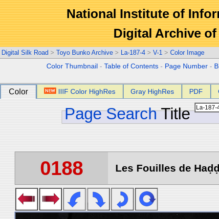
National Institute of Info
Digital Archive 
Digital Silk Road
>
Toyo Bunko Archive
>
La-187-4
>
V-1
>
Color Image
Color Thumbnail
-
Table of Contents
-
Page Number
-
B
Color
IIIF Color HighRes
Gray HighRes
PDF
Page Search
Title
0188
Les Fouilles de Haḍḍa