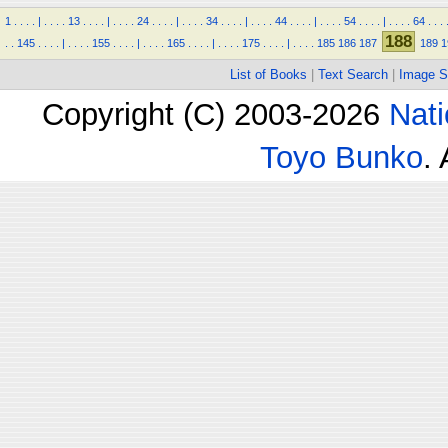
1
.
.
.
.
|
.
.
.
.
13
.
.
.
.
|
.
.
.
.
24
.
.
.
.
|
.
.
.
.
34
.
.
.
.
|
.
.
.
.
44
.
.
.
.
|
.
.
.
.
54
.
.
.
.
|
.
.
.
.
64
.
.
.
188
.
.
145
.
.
.
.
|
.
.
.
.
155
.
.
.
.
|
.
.
.
.
165
.
.
.
.
|
.
.
.
.
175
.
.
.
.
|
.
.
.
.
185
186
187
189
1
List of Books
|
Text Search
|
Image S
Copyright (C) 2003-2026
Nati
Toyo Bunko
.