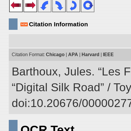
Citation Information
Citation Format:
Chicago
|
APA
|
Harvard
|
IEEE
Barthoux, Jules. “Les F
“Digital Silk Road” / T
doi:10.20676/00000277
OCR Text