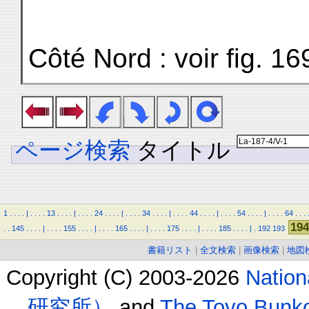
Côté Nord : voir fig. 16
ページ検索
タイトル
1
.
.
.
.
|
.
.
.
.
13
.
.
.
.
|
.
.
.
.
24
.
.
.
.
|
.
.
.
.
34
.
.
.
.
|
.
.
.
.
44
.
.
.
.
|
.
.
.
.
54
.
.
.
.
|
.
.
.
.
64
.
.
.
194
.
.
145
.
.
.
.
|
.
.
.
.
155
.
.
.
.
|
.
.
.
.
165
.
.
.
.
|
.
.
.
.
175
.
.
.
.
|
.
.
.
.
185
.
.
.
.
|
.
192
193
書籍リスト
|
全文検索
|
画像検索
|
地図
Copyright (C) 2003-2026
Natio
研究所）
and
The Toyo B