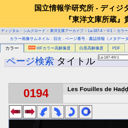
国立情報学研究所 - ディ
『東洋文庫所蔵』
ディジタル・シルクロード
>
東洋文庫アーカイブ
>
La-187-4
>
V-1
>
カラー
カラー画像サムネイル
-
目次
-
ページ番号
-
書誌情報（メタデー
カラー
IIIFカラー高解像度
白黒高解像度
PDF
ページ検索
タイトル
Les Fouilles de Haḍḍa
0194