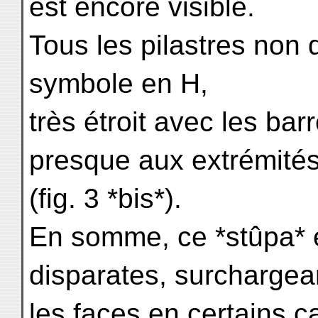
est encore visible.
Tous les pilastres non d
symbole en H,
très étroit avec les ba
presque aux extrémité
(fig. 3 *bis*).
En somme, ce *stûpa* é
disparates, surchargea
les faces en certains c