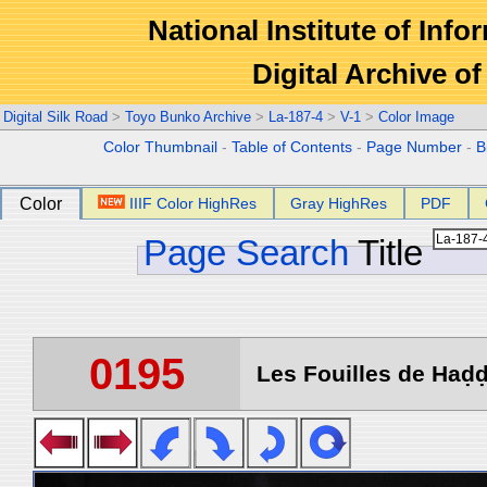
National Institute of Info
Digital Archive 
Digital Silk Road
>
Toyo Bunko Archive
>
La-187-4
>
V-1
>
Color Image
Color Thumbnail
-
Table of Contents
-
Page Number
-
B
Color
IIIF Color HighRes
Gray HighRes
PDF
Page Search
Title
0195
Les Fouilles de Haḍḍa