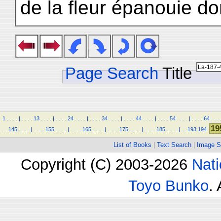
de la fleur épanouie do
Page Search
Title
1
.
.
.
.
|
.
.
.
.
13
.
.
.
.
|
.
.
.
.
24
.
.
.
.
|
.
.
.
.
34
.
.
.
.
|
.
.
.
.
44
.
.
.
.
|
.
.
.
.
54
.
.
.
.
|
.
.
.
.
64
.
.
.
19
.
.
145
.
.
.
.
|
.
.
.
.
155
.
.
.
.
|
.
.
.
.
165
.
.
.
.
|
.
.
.
.
175
.
.
.
.
|
.
.
.
.
185
.
.
.
.
|
.
.
193
194
List of Books
|
Text Search
|
Image S
Copyright (C) 2003-2026
Nati
Toyo Bunko
.