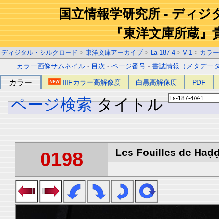
国立情報学研究所 - ディ
『東洋文庫所蔵』
ディジタル・シルクロード
>
東洋文庫アーカイブ
>
La-187-4
>
V-1
>
カラー
カラー画像サムネイル
-
目次
-
ページ番号
-
書誌情報（メタデー
カラー
IIIFカラー高解像度
白黒高解像度
PDF
ページ検索
タイトル
Les Fouilles de Haḍḍa
0198