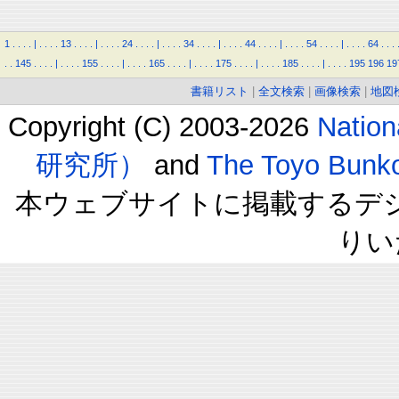
1
.
.
.
.
|
.
.
.
.
13
.
.
.
.
|
.
.
.
.
24
.
.
.
.
|
.
.
.
.
34
.
.
.
.
|
.
.
.
.
44
.
.
.
.
|
.
.
.
.
54
.
.
.
.
|
.
.
.
.
64
.
.
.
.
.
145
.
.
.
.
|
.
.
.
.
155
.
.
.
.
|
.
.
.
.
165
.
.
.
.
|
.
.
.
.
175
.
.
.
.
|
.
.
.
.
185
.
.
.
.
|
.
.
.
.
195
196
19
書籍リスト
|
全文検索
|
画像検索
|
地図
Copyright (C) 2003-2026
Natio
研究所）
and
The Toyo B
本ウェブサイトに掲載するデ
りい