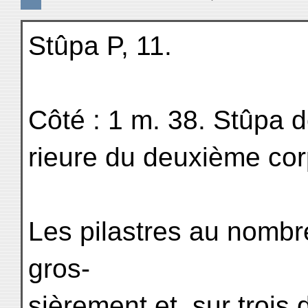
Stûpa P, 11.
Côté : 1 m. 38. Stûpa d
rieure du deuxième cor
Les pilastres au nombr
gros-
sièrement et, sur trois 