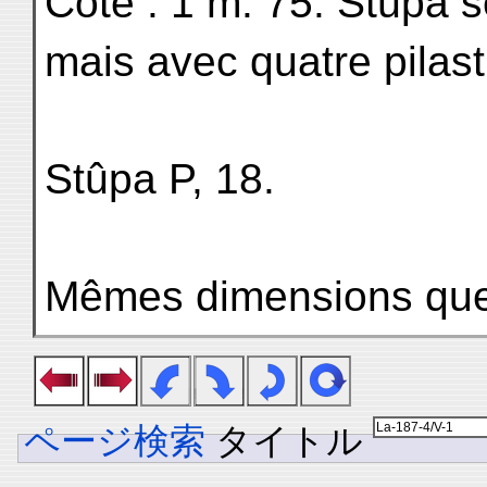
Côté : 1 m. 75. Stûpa 
mais avec quatre pilast
Stûpa P, 18.
Mêmes dimensions qu
ページ検索
タイトル