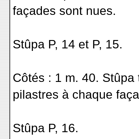
façades sont nues.
Stûpa P, 14 et P, 15.
Côtés : 1 m. 40. Stûpa 
pilastres à chaque faç
Stûpa P, 16.