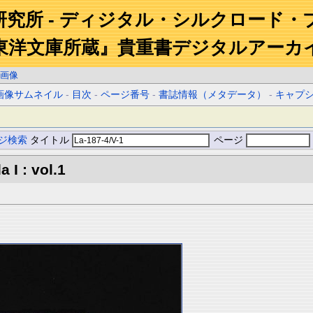
研究所 - ディジタル・シルクロード・
東洋文庫所蔵』貴重書デジタルアーカ
画像
画像サムネイル
-
目次
-
ページ番号
-
書誌情報（メタデータ）
-
キャプ
ジ検索
タイトル
ページ
 I : vol.1