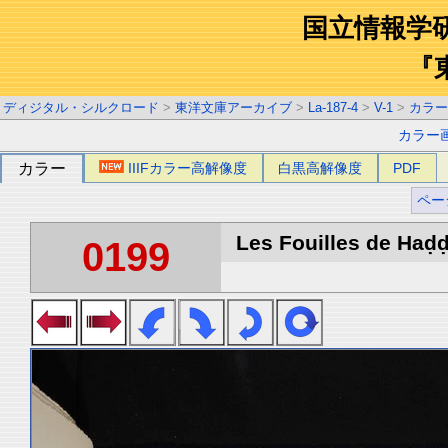
国立情報学
『
ディジタル・シルクロード
>
東洋文庫アーカイブ
>
La-187-4
>
V-1
>
カラー
カラー
カラー
IIIFカラー高解像度
白黒高解像度
PDF
ペー
Les Fouilles de Haḍḍa
0199