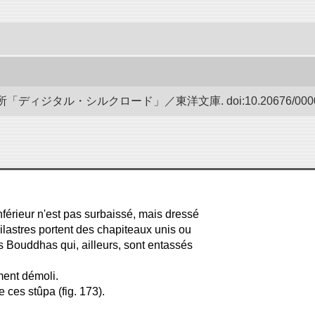
ディジタル・シルクロード」／東洋文庫. doi:10.20676/00000
nférieur n'est pas surbaissé, mais dressé
ilastres portent des chapiteaux unis ou
s Bouddhas qui, ailleurs, sont entassés
ment démoli.
ces stûpa (fig. 173).