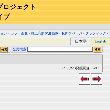
プロジェクト
イブ
ション
-
カラー画像
-
白黒高解像度画像
-
見開きページ
-
グラフィック
-
日本語
English
全文検索
ハッダの発掘調査 : vol.1