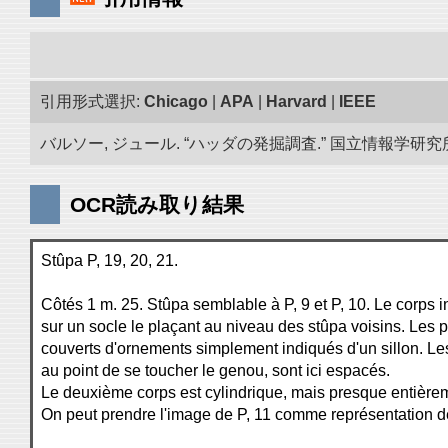
引用形式選択:
Chicago
|
APA
|
Harvard
|
IEEE
バルソー, ジュール. “ハッダの発掘調査.” 国立情報学研究所「
OCR読み取り結果
Stûpa P, 19, 20, 21.
Côtés 1 m. 25. Stûpa semblable à P, 9 et P, 10. Le corps i
sur un socle le plaçant au niveau des stûpa voisins. Les p
couverts d'ornements simplement indiqués d'un sillon. Le
au point de se toucher le genou, sont ici espacés.
Le deuxième corps est cylindrique, mais presque entière
On peut prendre l'image de P, 11 comme représentation de 