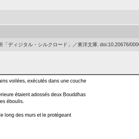
ディジタル・シルクロード」／東洋文庫. doi:10.20676/00000
mains voilées, exécutés dans une couche
xtérieure étaient adossés deux Bouddhas
les éboulis.
 le long des murs et le protégeant