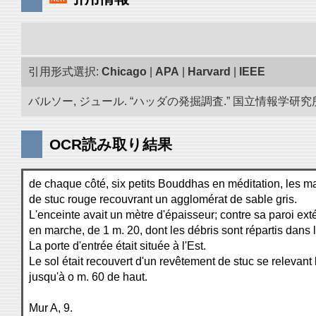
引用形式選択:
Chicago
|
APA
|
Harvard
|
IEEE
バルソー, ジュール. “ハッダの発掘調査.” 国立情報学研究所「
OCR読み取り結果
de chaque côté, six petits Bouddhas en méditation, les 
de stuc rouge recouvrant un agglomérat de sable gris.
L'enceinte avait un mètre d'épaisseur; contre sa paroi e
en marche, de 1 m. 20, dont les débris sont répartis dans 
La porte d'entrée était située à l'Est.
Le sol était recouvert d'un revêtement de stuc se relevant
jusqu'à o m. 60 de haut.
Mur A, 9.