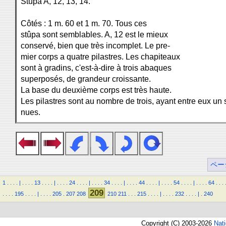
Stûpa A, 12, 13, 14.
Côtés : 1 m. 60 et 1 m. 70. Tous ces
stûpa sont semblables. A, 12 est le mieux
conservé, bien que très incomplet. Le pre-
mier corps a quatre pilastres. Les chapiteaux
sont à gradins, c'est-à-dire à trois abaques
superposés, de grandeur croissante.
La base du deuxième corps est très haute.
Les pilastres sont au nombre de trois, ayant entre eux un
nues.
ペー
1
.
.
.
.
|
.
.
.
.
13
.
.
.
.
|
.
.
.
.
24
.
.
.
.
|
.
.
.
.
34
.
.
.
.
|
.
.
.
.
44
.
.
.
.
|
.
.
.
.
54
.
.
.
.
|
.
.
.
.
64
.
.
.
209
.
.
.
.
195
.
.
.
.
|
.
.
.
.
205
.
207
208
210
211
.
.
.
215
.
.
.
.
|
.
.
.
.
232
.
.
.
.
|
.
240
Copyright (C) 2003-2026
Nat