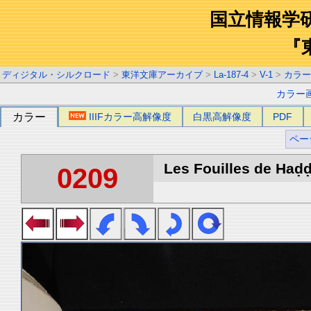
国立情報学
『
ディジタル・シルクロード
>
東洋文庫アーカイブ
>
La-187-4
>
V-1
>
カラー
カラー
カラー
IIIFカラー高解像度
白黒高解像度
PDF
ペー
Les Fouilles de Haḍḍa
0209