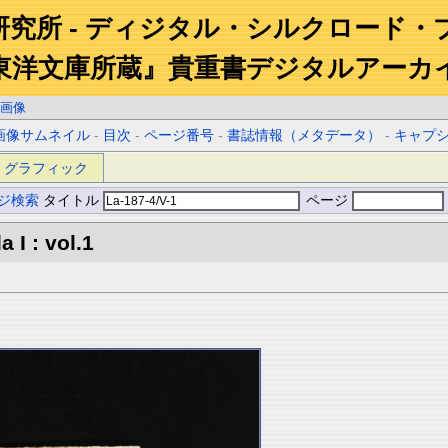
研究所 - ディジタル・シルクロード・
東洋文庫所蔵』貴重書デジタルアーカ
画像
画像サムネイル
-
目次
-
ページ番号
-
書誌情報（メタデータ）
-
キャプ
グラフィック
ジ検索
タイトル
ページ
 I : vol.1