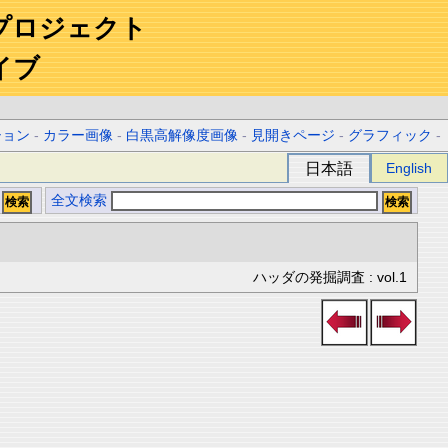
プロジェクト
イブ
ション
-
カラー画像
-
白黒高解像度画像
-
見開きページ
-
グラフィック
-
日本語
English
全文検索
ハッダの発掘調査 : vol.1