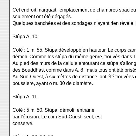
Cet endroit marquait l'emplacement de chambres spacieus
seulement ont été dégagés.
Quelques tranchées et des sondages n'ayant rien révélé l
Stûpa A, 10.
Côté : 1 m. 55. Stûpa développé en hauteur. Le corps carr
démoli. Comme les stûpa du même genre, trouvés dans Tapa
Au pied des murs de la cellule entourant ce stûpa s'allon
des Bouddhas, comme dans A, 8 ; mais tous ont été brisé
Au Sud-Ouest, à six mètres de distance, ont été trouvées
poussière, ayant o m. 30 de diamètre.
Stûpa A, 11.
Côté : 5 m. 50. Stûpa, démoli, entraîné
par l'érosion. Le coin Sud-Ouest, seul, est
conservé.