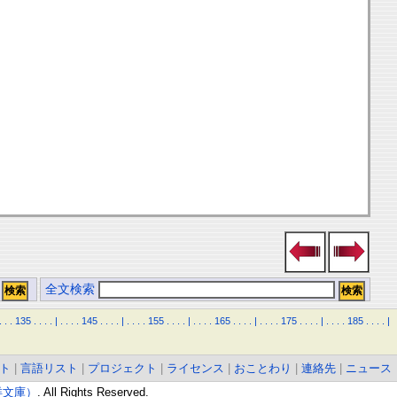
全文検索
.
.
.
135
.
.
.
.
|
.
.
.
.
145
.
.
.
.
|
.
.
.
.
155
.
.
.
.
|
.
.
.
.
165
.
.
.
.
|
.
.
.
.
175
.
.
.
.
|
.
.
.
.
185
.
.
.
.
|
ト
|
言語リスト
|
プロジェクト
|
ライセンス
|
おことわり
|
連絡先
|
ニュース
東洋文庫）
. All Rights Reserved.