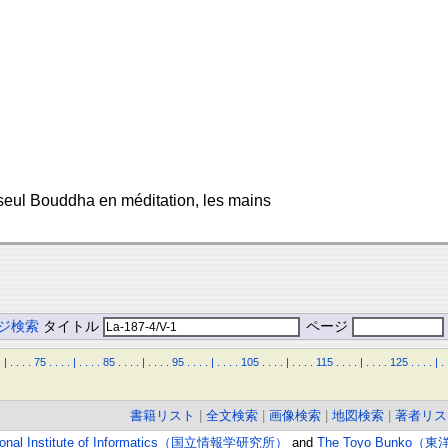
 seul Bouddha en méditation, les mains
ジ検索
タイトル
ページ
.
|
.
.
.
.
75
.
.
.
.
|
.
.
.
.
85
.
.
.
.
|
.
.
.
.
95
.
.
.
.
|
.
.
.
.
105
.
.
.
.
|
.
.
.
.
115
.
.
.
.
|
.
.
.
.
125
.
.
.
.
|
.
書籍リスト
|
全文検索
|
画像検索
|
地図検索
|
著者リス
ional Institute of Informatics（国立情報学研究所）
and
The Toyo Bunko（