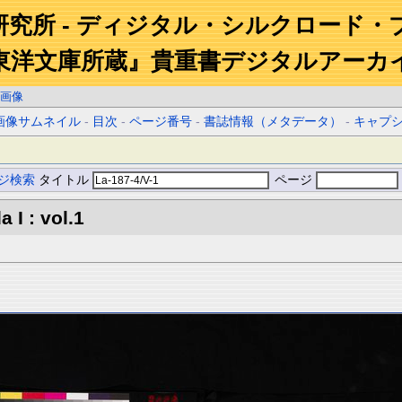
研究所 - ディジタル・シルクロード・
東洋文庫所蔵』貴重書デジタルアーカ
画像
画像サムネイル
-
目次
-
ページ番号
-
書誌情報（メタデータ）
-
キャプ
ジ検索
タイトル
ページ
 I : vol.1