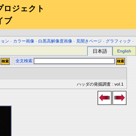
プロジェクト
イブ
ション
-
カラー画像
-
白黒高解像度画像
-
見開きページ
-
グラフィック
-
日本語
English
全文検索
ハッダの発掘調査 : vol.1