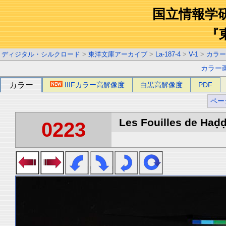
国立情報学
『
ディジタル・シルクロード
>
東洋文庫アーカイブ
>
La-187-4
>
V-1
>
カラー
カラー
カラー
IIIFカラー高解像度
白黒高解像度
PDF
ペー
Les Fouilles de Haḍḍa
0223