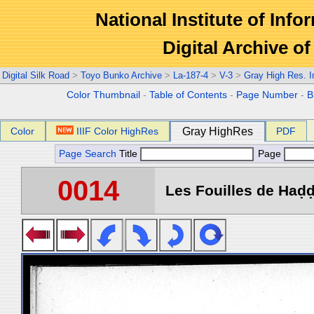
National Institute of Info
Digital Archive 
Digital Silk Road
>
Toyo Bunko Archive
>
La-187-4
>
V-3
>
Gray High Res. 
Color Thumbnail
-
Table of Contents
-
Page Number
-
B
Color
IIIF Color HighRes
Gray HighRes
PDF
Page Search
Title
Page
0014
Les Fouilles de Haḍḍa 