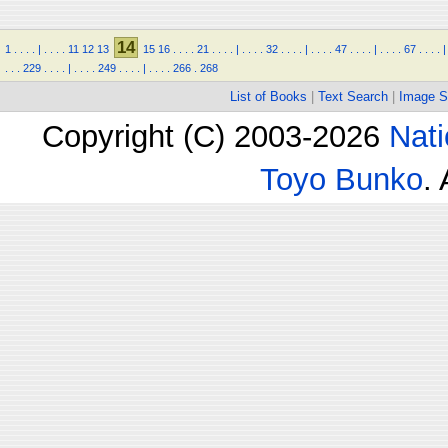
14
1
.
.
.
.
|
.
.
.
.
11
12
13
15
16
.
.
.
.
21
.
.
.
.
|
.
.
.
.
32
.
.
.
.
|
.
.
.
.
47
.
.
.
.
|
.
.
.
.
67
.
.
.
.
|
.
.
.
229
.
.
.
.
|
.
.
.
.
249
.
.
.
.
|
.
.
.
.
266
.
268
List of Books
|
Text Search
|
Image S
Copyright (C) 2003-2026
Nati
Toyo Bunko
.