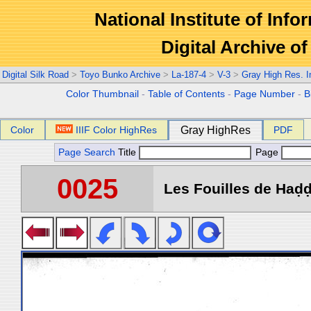
National Institute of Info
Digital Archive 
Digital Silk Road
>
Toyo Bunko Archive
>
La-187-4
>
V-3
>
Gray High Res. 
Color Thumbnail
-
Table of Contents
-
Page Number
-
B
Color
IIIF Color HighRes
Gray HighRes
PDF
Page Search
Title
Page
0025
Les Fouilles de Haḍḍa 