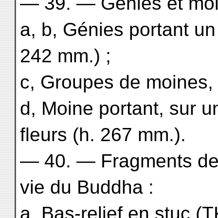
— 39. — Génies et moin
a, b, Génies portant un
242 mm.) ;
c, Groupes de moines, 
d, Moine portant, sur u
fleurs (h. 267 mm.).
— 40. — Fragments de b
vie du Buddha :
a, Bas-relief en stuc (T