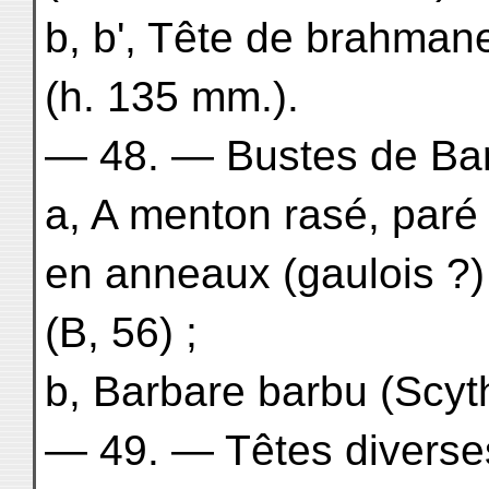
b, b', Tête de brahmane (
(h. 135 mm.).
— 48. — Bustes de Bar
a, A menton rasé, paré 
en anneaux (gaulois ?)
(B, 56) ;
b, Barbare barbu (Scyt
— 49. — Têtes diverse