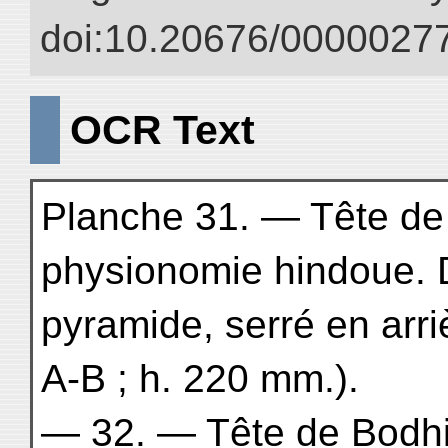
doi:10.20676/00000277
OCR Text
Planche 31. — Tête de B
physionomie hindoue. 
pyramide, serré en arr
A-B ; h. 220 mm.).
— 32. — Tête de Bodhisa