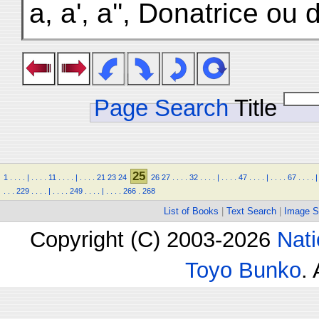
a, a', a'', Donatrice ou 
Page Search
Title
25
1
.
.
.
.
|
.
.
.
.
11
.
.
.
.
|
.
.
.
.
21
23
24
26
27
.
.
.
.
32
.
.
.
.
|
.
.
.
.
47
.
.
.
.
|
.
.
.
.
67
.
.
.
.
|
.
.
.
229
.
.
.
.
|
.
.
.
.
249
.
.
.
.
|
.
.
.
.
266
.
268
List of Books
|
Text Search
|
Image S
Copyright (C) 2003-2026
Nati
Toyo Bunko
.