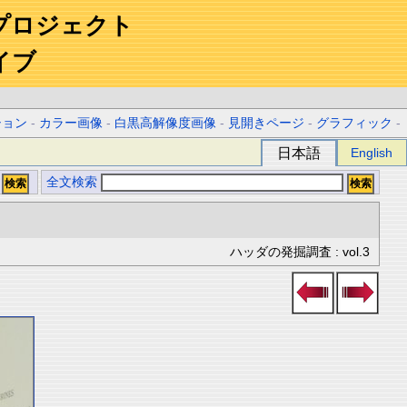
プロジェクト
イブ
ション
-
カラー画像
-
白黒高解像度画像
-
見開きページ
-
グラフィック
-
日本語
English
全文検索
ハッダの発掘調査 : vol.3