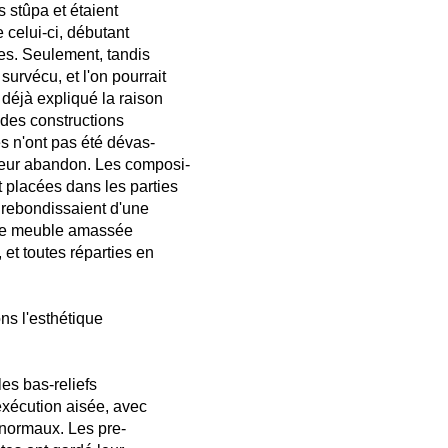
s stûpa et étaient
 celui-ci, débutant
es. Seulement, tandis
 survécu, et l'on pourrait
i déjà expliqué la raison
e des constructions
ées n'ont pas été dévas-
leur abandon. Les composi-
t placées dans les parties
t rebondissaient d'une
ière meuble amassée
, et toutes réparties en
ns l'esthétique
es bas-reliefs
exécution aisée, avec
 normaux. Les pre-