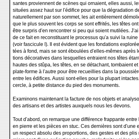
santes proviennent de scènes qui ornaient, elles aussi, le
situées assez haut sur l'édifice pour que la dégradation de
naturellement par son sommet, les ait entièrement démoli
que le plus souvent les corps se sont effrités, les têtes ont
être surpris d'en rencontrer si peu qui soient mutilées. J'a
de ce fait en reconstituant le processus qu'a suivi la ruin
(voir fascicule I). Il est évident que les fondations explor
tées à fond, mais se sont éboulées d'elles-mêmes après 
tions décoratives dans lesquelles entraient nos têtes étan
hautes des stûpa, les têtes, en se détachant, tombaient e
plate-forme à l'autre pour être recueillies dans la pouss
entre les édifices. Aussi sont-elles pour la plupart intactes
cercle, à petite distance du pied des monuments.
Examinons maintenant la facture de nos objets et analyso
des artisans et des artistes auxquels nous les devons.
Tout d'abord, on remarque une différence frappante entre l
en pierre et les pièces en stuc. Ces dernières sont d'une 
un respect absolu des proportions, des gestes et des plis