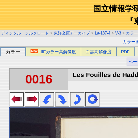
国立情報学
『
ディジタル・シルクロード
>
東洋文庫アーカイブ
>
La-187-4
>
V-3
>
カラー
カラー
カラー
IIIFカラー高解像度
白黒高解像度
PDF
ペー
Les Fouilles de Haḍḍa 
0016