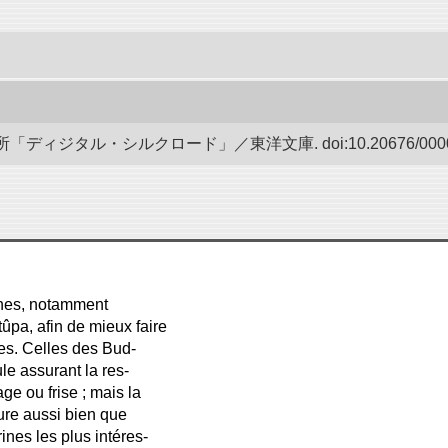
ディジタル・シルクロード」／東洋文庫. doi:10.20676/00000
ines, notamment
ûpa, afin de mieux faire
ces. Celles des Bud-
le assurant la res-
e ou frise ; mais la
lure aussi bien que
ines les plus intéres-