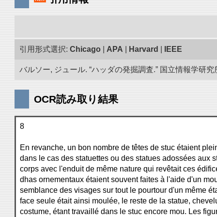
引用形式選択:
Chicago
|
APA
|
Harvard
|
IEEE
バルソー, ジュール. “ハッダの発掘調査.” 国立情報学研究所「
OCR読み取り結果
8
En revanche, un bon nombre de têtes de stuc étaient ple
dans le cas des statuettes ou des statues adossées aux st
corps avec l'enduit de même nature qui revêtait ces édifi
dhas ornementaux étaient souvent faites à l'aide d'un mou
semblance des visages sur tout le pourtour d'un même étag
face seule était ainsi moulée, le reste de la statue, cheve
costume, étant travaillé dans le stuc encore mou. Les figur