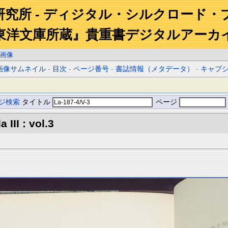
研究所 - ディジタル・シルクロード・
東洋文庫所蔵』貴重書デジタルアーカ
画像
画像サムネイル
-
目次
-
ページ番号
-
書誌情報（メタデータ）
-
キャプ
ジ検索
タイトル
ページ
III : vol.3