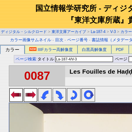
国立情報学研究所 - ディ
『東洋文庫所蔵』
ディジタル・シルクロード
>
東洋文庫アーカイブ
>
La-187-4
>
V-3
>
カラー
カラー画像サムネイル
-
目次
-
ページ番号
-
書誌情報（メタデー
カラー
IIIFカラー高解像度
白黒高解像度
PDF
ページ検索
タイトル
ページ
Les Fouilles de Haḍḍa 
0087