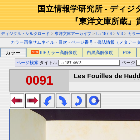
国立情報学研究所 - ディ
『東洋文庫所蔵』
ディジタル・シルクロード
>
東洋文庫アーカイブ
>
La-187-4
>
V-3
>
カラー
カラー画像サムネイル
-
目次
-
ページ番号
-
書誌情報（メタデー
カラー
IIIFカラー高解像度
白黒高解像度
PDF
ページ検索
タイトル
ページ
Les Fouilles de Haḍḍa 
0091