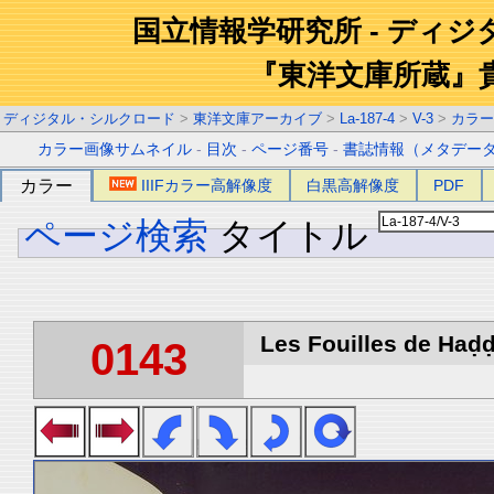
国立情報学研究所 - ディ
『東洋文庫所蔵』
ディジタル・シルクロード
>
東洋文庫アーカイブ
>
La-187-4
>
V-3
>
カラー
カラー画像サムネイル
-
目次
-
ページ番号
-
書誌情報（メタデー
カラー
IIIFカラー高解像度
白黒高解像度
PDF
ページ検索
タイトル
Les Fouilles de Haḍḍa 
0143