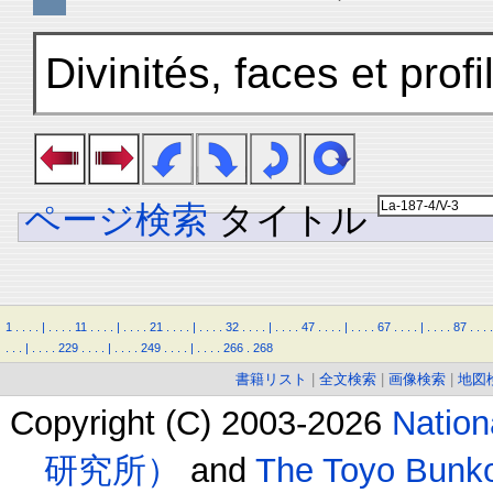
Divinités, faces et profi
ページ検索
タイトル
1
.
.
.
.
|
.
.
.
.
11
.
.
.
.
|
.
.
.
.
21
.
.
.
.
|
.
.
.
.
32
.
.
.
.
|
.
.
.
.
47
.
.
.
.
|
.
.
.
.
67
.
.
.
.
|
.
.
.
.
87
.
.
.
.
.
.
.
|
.
.
.
.
229
.
.
.
.
|
.
.
.
.
249
.
.
.
.
|
.
.
.
.
266
.
268
書籍リスト
|
全文検索
|
画像検索
|
地図
Copyright (C) 2003-2026
Natio
研究所）
and
The Toyo B