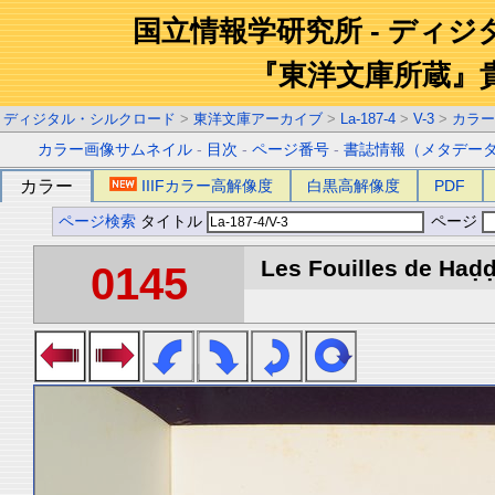
国立情報学研究所 - ディ
『東洋文庫所蔵』
ディジタル・シルクロード
>
東洋文庫アーカイブ
>
La-187-4
>
V-3
>
カラー
カラー画像サムネイル
-
目次
-
ページ番号
-
書誌情報（メタデー
カラー
IIIFカラー高解像度
白黒高解像度
PDF
ページ検索
タイトル
ページ
Les Fouilles de Haḍḍa 
0145