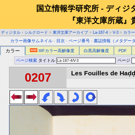
国立情報学研究所 - ディ
『東洋文庫所蔵』
ディジタル・シルクロード
>
東洋文庫アーカイブ
>
La-187-4
>
V-3
>
カラー
カラー画像サムネイル
-
目次
-
ページ番号
-
書誌情報（メタデー
カラー
IIIFカラー高解像度
白黒高解像度
PDF
ページ検索
タイトル
ページ
Les Fouilles de Haḍḍa 
0207