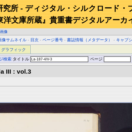
研究所 - ディジタル・シルクロード・
東洋文庫所蔵』貴重書デジタルアーカ
画像
画像サムネイル
-
目次
-
ページ番号
-
書誌情報（メタデータ）
-
キャプ
グラフィック
ジ検索
タイトル
ページ
III : vol.3