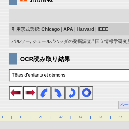
引用形式選択:
Chicago
|
APA
|
Harvard
|
IEEE
バルソー, ジュール. “ハッダの発掘調査.” 国立情報学研究所「
OCR読み取り結果
Têtes d'enfants et démons.
ペー
1
.
.
.
.
|
.
.
.
.
11
.
.
.
.
|
.
.
.
.
21
.
.
.
.
|
.
.
.
.
32
.
.
.
.
|
.
.
.
.
47
.
.
.
.
|
.
.
.
.
67
.
.
.
.
|
.
.
.
.
87
.
.
.
.