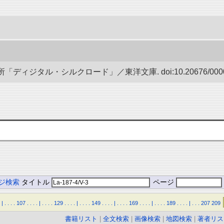
ディジタル・シルクロード」／東洋文庫. doi:10.20676/00000
ジ検索
タイトル
ページ
|
.
.
.
.
107
.
.
.
.
|
.
.
.
.
129
.
.
.
.
|
.
.
.
.
149
.
.
.
.
|
.
.
.
.
169
.
.
.
.
|
.
.
.
.
189
.
.
.
.
|
.
.
.
207
209
書籍リスト
|
全文検索
|
画像検索
|
地図検索
|
著者リス