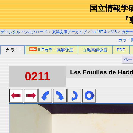
国立情報学
『
ディジタル・シルクロード
>
東洋文庫アーカイブ
>
La-187-4
>
V-3
>
カラー
カラー
カラー
IIIFカラー高解像度
白黒高解像度
PDF
ペー
Les Fouilles de Haḍḍa 
0211