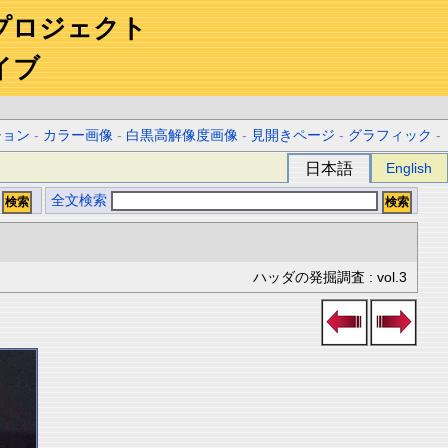
プロジェクト
イブ
ション
-
カラー画像
-
白黒高解像度画像
-
見開きページ
-
グラフィック
-
日本語
English
全文検索
ハッダの発掘調査 : vol.3