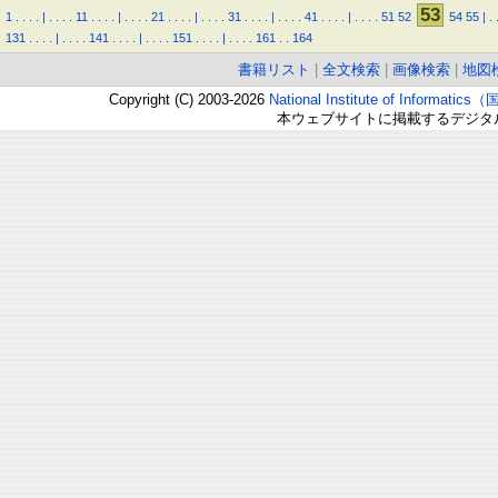
53
1
.
.
.
.
|
.
.
.
.
11
.
.
.
.
|
.
.
.
.
21
.
.
.
.
|
.
.
.
.
31
.
.
.
.
|
.
.
.
.
41
.
.
.
.
|
.
.
.
.
51
52
54
55
|
.
131
.
.
.
.
|
.
.
.
.
141
.
.
.
.
|
.
.
.
.
151
.
.
.
.
|
.
.
.
.
161
.
.
164
書籍リスト
|
全文検索
|
画像検索
|
地図
Copyright (C) 2003-2026
National Institute of Inform
本ウェブサイトに掲載するデジタ