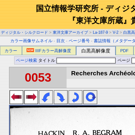
国立情報学研究所 - ディ
『東洋文庫所蔵』
ディジタル・シルクロード
>
東洋文庫アーカイブ
>
La-187-9
>
V-2
>
白黒高
カラー画像サムネイル
-
目次
-
ページ番号
-
書誌情報（メタデー
カラー
IIIFカラー高解像度
白黒高解像度
PDF
ページ検索
タイトル
ページ
Recherches Archéolo
0053