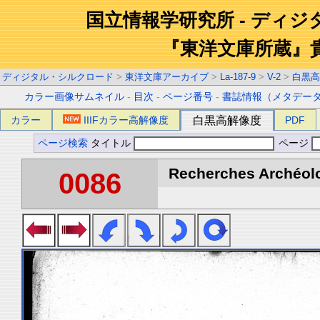
国立情報学研究所 - ディ
『東洋文庫所蔵』
ディジタル・シルクロード
>
東洋文庫アーカイブ
>
La-187-9
>
V-2
>
白黒高
カラー画像サムネイル
-
目次
-
ページ番号
-
書誌情報（メタデー
カラー
IIIFカラー高解像度
白黒高解像度
PDF
ページ検索
タイトル
ページ
Recherches Archéolo
0086