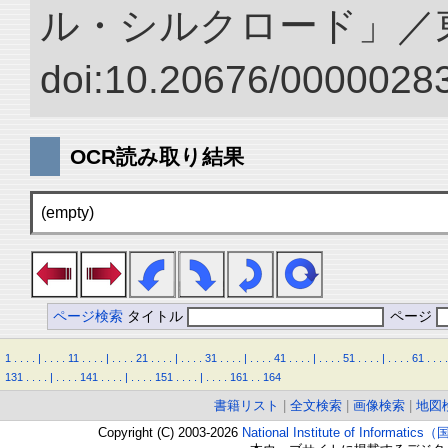
ル・シルクロード」／
doi:10.20676/00000283
OCR読み取り結果
(empty)
ページ検索
タイトル
ページ
1
.
.
.
.
|
.
.
.
.
11
.
.
.
.
|
.
.
.
.
21
.
.
.
.
|
.
.
.
.
31
.
.
.
.
|
.
.
.
.
41
.
.
.
.
|
.
.
.
.
51
.
.
.
.
|
.
.
.
.
61
.
.
.
.
131
.
.
.
.
|
.
.
.
.
141
.
.
.
.
|
.
.
.
.
151
.
.
.
.
|
.
.
.
.
161
.
.
164
書籍リスト
|
全文検索
|
画像検索
|
地図
Copyright (C) 2003-2026
National Institute of Inform