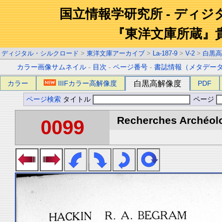
国立情報学研究所 - ディ
『東洋文庫所蔵』
ディジタル・シルクロード
>
東洋文庫アーカイブ
>
La-187-9
>
V-2
>
白黒高
カラー画像サムネイル
-
目次
-
ページ番号
-
書誌情報（メタデー
カラー
IIIFカラー高解像度
白黒高解像度
PDF
ページ検索
タイトル
ページ
Recherches Archéolo
0099