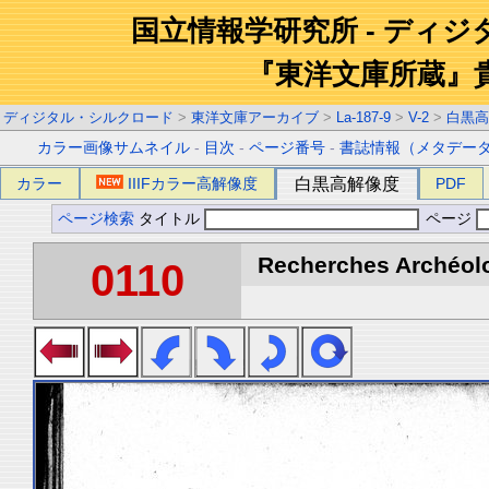
国立情報学研究所 - ディ
『東洋文庫所蔵』
ディジタル・シルクロード
>
東洋文庫アーカイブ
>
La-187-9
>
V-2
>
白黒高
カラー画像サムネイル
-
目次
-
ページ番号
-
書誌情報（メタデー
カラー
IIIFカラー高解像度
白黒高解像度
PDF
ページ検索
タイトル
ページ
Recherches Archéolo
0110