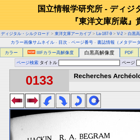
国立情報学研究所 - ディ
『東洋文庫所蔵』
ディジタル・シルクロード
>
東洋文庫アーカイブ
>
La-187-9
>
V-2
>
白黒高
カラー画像サムネイル
-
目次
-
ページ番号
-
書誌情報（メタデー
カラー
IIIFカラー高解像度
白黒高解像度
PDF
ページ検索
タイトル
ページ
Recherches Archéolo
0133