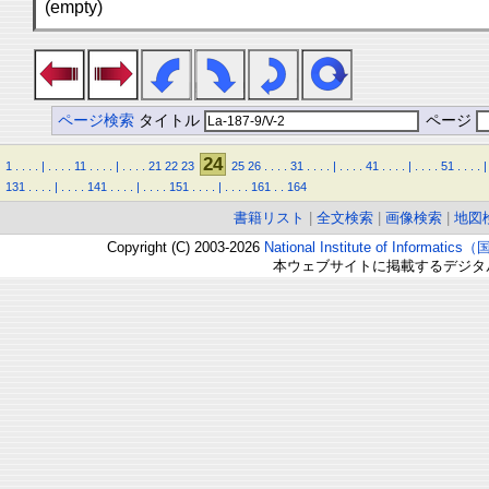
(empty)
ページ検索
タイトル
ページ
24
1
.
.
.
.
|
.
.
.
.
11
.
.
.
.
|
.
.
.
.
21
22
23
25
26
.
.
.
.
31
.
.
.
.
|
.
.
.
.
41
.
.
.
.
|
.
.
.
.
51
.
.
.
.
|
131
.
.
.
.
|
.
.
.
.
141
.
.
.
.
|
.
.
.
.
151
.
.
.
.
|
.
.
.
.
161
.
.
164
書籍リスト
|
全文検索
|
画像検索
|
地図
Copyright (C) 2003-2026
National Institute of Inform
本ウェブサイトに掲載するデジタ