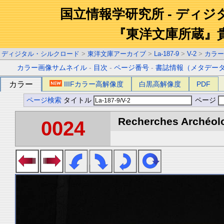
国立情報学研究所 - ディ
『東洋文庫所蔵』
ディジタル・シルクロード
>
東洋文庫アーカイブ
>
La-187-9
>
V-2
>
カラー
カラー画像サムネイル
-
目次
-
ページ番号
-
書誌情報（メタデー
カラー
IIIFカラー高解像度
白黒高解像度
PDF
ページ検索
タイトル
ページ
Recherches Archéolo
0024