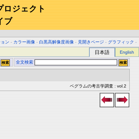
プロジェクト
イブ
ション
-
カラー画像
-
白黒高解像度画像
-
見開きページ
-
グラフィック
-
日本語
English
全文検索
ベグラムの考古学調査 : vol.2