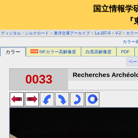
国立情報学
『
ディジタル・シルクロード
>
東洋文庫アーカイブ
>
La-187-9
>
V-2
>
カラー
カラー
カラー
IIIFカラー高解像度
白黒高解像度
PDF
ペー
Recherches Archéolo
0033