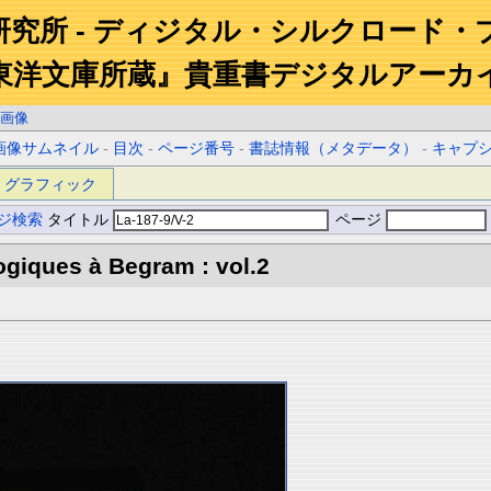
研究所 - ディジタル・シルクロード・
東洋文庫所蔵』貴重書デジタルアーカ
画像
画像サムネイル
-
目次
-
ページ番号
-
書誌情報（メタデータ）
-
キャプ
グラフィック
ジ検索
タイトル
ページ
giques à Begram : vol.2