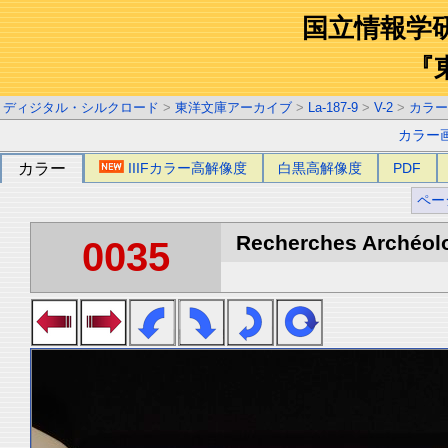
国立情報学
『
ディジタル・シルクロード
>
東洋文庫アーカイブ
>
La-187-9
>
V-2
>
カラー
カラー
カラー
IIIFカラー高解像度
白黒高解像度
PDF
ペー
Recherches Archéolo
0035