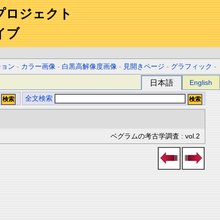
プロジェクト
イブ
ション
-
カラー画像
-
白黒高解像度画像
-
見開きページ
-
グラフィック
-
日本語
English
全文検索
ベグラムの考古学調査 : vol.2