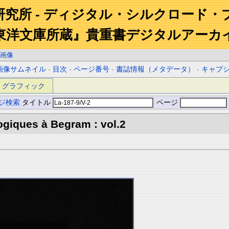
研究所 - ディジタル・シルクロード・
東洋文庫所蔵』貴重書デジタルアーカ
画像
画像サムネイル
-
目次
-
ページ番号
-
書誌情報（メタデータ）
-
キャプ
グラフィック
ジ検索
タイトル
ページ
giques à Begram : vol.2