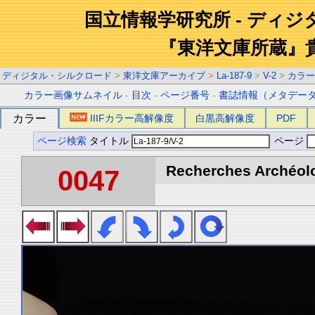
国立情報学研究所 - ディ
『東洋文庫所蔵』
ディジタル・シルクロード
>
東洋文庫アーカイブ
>
La-187-9
>
V-2
>
カラー
カラー画像サムネイル
-
目次
-
ページ番号
-
書誌情報（メタデー
カラー
IIIFカラー高解像度
白黒高解像度
PDF
ページ検索
タイトル
ページ
Recherches Archéolo
0047