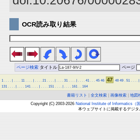
doi:10.20676/00000283
OCR読み取り結果
ページ検索
タイトル
ページ
47
1
.
.
.
.
|
.
.
.
.
11
.
.
.
.
|
.
.
.
.
21
.
.
.
.
|
.
.
.
.
31
.
.
.
.
|
.
.
.
.
41
.
.
.
45
46
48
49
.
51
.
.
.
.
|
131
.
.
.
.
|
.
.
.
.
141
.
.
.
.
|
.
.
.
.
151
.
.
.
.
|
.
.
.
.
161
.
.
164
書籍リスト
|
全文検索
|
画像検索
|
地図
Copyright (C) 2003-2026
National Institute of Inform
本ウェブサイトに掲載するデジタ