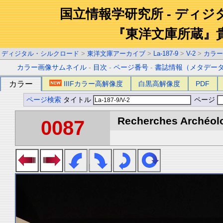
国立情報学研究所 - ディ
『東洋文庫所蔵』
ディジタル・シルクロード
>
東洋文庫アーカイブ
>
La-187-9
>
V-2
>
カラー
カラー画像サムネイル
-
目次
-
ページ番号
-
書誌情報（メタデー
カラー
IIIFカラー高解像度
白黒高解像度
PDF
ページ検索
タイトル
ページ
Recherches Archéolo
0087