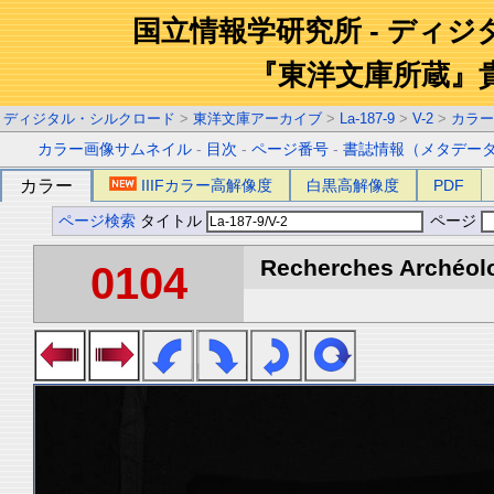
国立情報学研究所 - ディ
『東洋文庫所蔵』
ディジタル・シルクロード
>
東洋文庫アーカイブ
>
La-187-9
>
V-2
>
カラー
カラー画像サムネイル
-
目次
-
ページ番号
-
書誌情報（メタデー
カラー
IIIFカラー高解像度
白黒高解像度
PDF
ページ検索
タイトル
ページ
Recherches Archéolo
0104