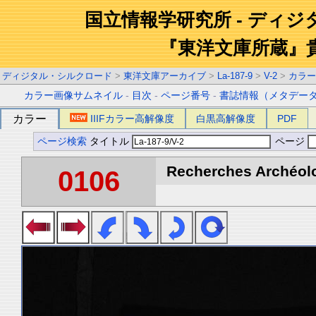
国立情報学研究所 - ディ
『東洋文庫所蔵』
ディジタル・シルクロード
>
東洋文庫アーカイブ
>
La-187-9
>
V-2
>
カラー
カラー画像サムネイル
-
目次
-
ページ番号
-
書誌情報（メタデー
カラー
IIIFカラー高解像度
白黒高解像度
PDF
ページ検索
タイトル
ページ
Recherches Archéolo
0106