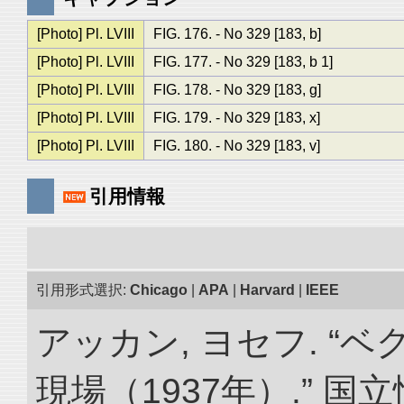
[Photo] Pl. LVIII
FIG. 176. - No 329 [183, b]
[Photo] Pl. LVIII
FIG. 177. - No 329 [183, b 1]
[Photo] Pl. LVIII
FIG. 178. - No 329 [183, g]
[Photo] Pl. LVIII
FIG. 179. - No 329 [183, x]
[Photo] Pl. LVIII
FIG. 180. - No 329 [183, v]
引用情報
引用形式選択:
Chicago
|
APA
|
Harvard
|
IEEE
アッカン, ヨセフ. “
現場（1937年）.” 