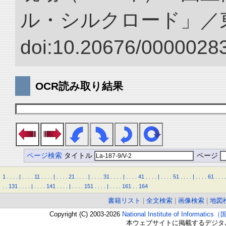
ル・シルクロード」／
doi:10.20676/00000283
OCR読み取り結果
ページ検索
タイトル
ページ
1
.
.
.
.
|
.
.
.
.
11
.
.
.
.
|
.
.
.
.
21
.
.
.
.
|
.
.
.
.
31
.
.
.
.
|
.
.
.
.
41
.
.
.
.
|
.
.
.
.
51
.
.
.
.
|
.
.
.
.
61
.
.
.
.
.
.
131
.
.
.
.
|
.
.
.
.
141
.
.
.
.
|
.
.
.
.
151
.
.
.
.
|
.
.
.
.
161
.
.
164
書籍リスト
|
全文検索
|
画像検索
|
地図
Copyright (C) 2003-2026
National Institute of Inform
本ウェブサイトに掲載するデジタ