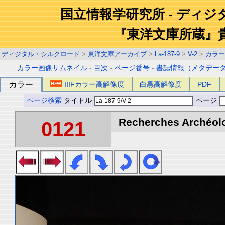
国立情報学研究所 - ディ
『東洋文庫所蔵』
ディジタル・シルクロード
>
東洋文庫アーカイブ
>
La-187-9
>
V-2
>
カラー
カラー画像サムネイル
-
目次
-
ページ番号
-
書誌情報（メタデー
カラー
IIIFカラー高解像度
白黒高解像度
PDF
ページ検索
タイトル
ページ
Recherches Archéolo
0121