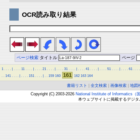
OCR読み取り結果
ページ検索
タイトル
ページ
1
.
.
.
.
|
.
.
.
.
11
.
.
.
.
|
.
.
.
.
21
.
.
.
.
|
.
.
.
.
31
.
.
.
.
|
.
.
.
.
41
.
.
.
.
|
.
.
.
.
51
.
.
.
.
|
.
.
.
.
61
.
.
.
.
161
.
.
141
.
.
.
.
|
.
.
.
.
151
.
.
.
.
|
.
.
159
160
162
163
164
書籍リスト
|
全文検索
|
画像検索
|
地図
Copyright (C) 2003-2026
National Institute of Inform
本ウェブサイトに掲載するデジタ