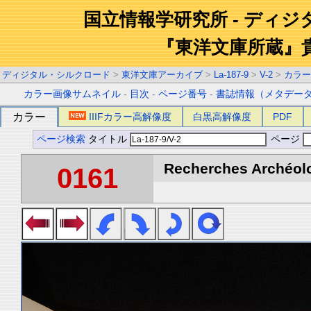
国立情報学研究所 - ディ
『東洋文庫所蔵』
ディジタル・シルクロード
>
東洋文庫アーカイブ
>
La-187-9
>
V-2
>
カラー
カラー画像サムネイル
-
目次
-
ページ番号
-
書誌情報（メタデー
カラー
IIIFカラー高解像度
白黒高解像度
PDF
ページ検索
タイトル
ページ
Recherches Archéolo
0161