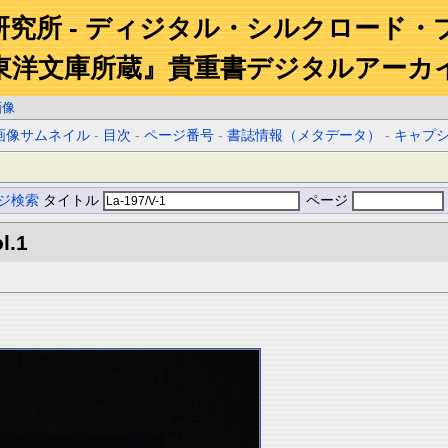
研究所 - ディジタル・シルクロード・
東洋文庫所蔵』貴重書デジタルアーカ
画像
画像サムネイル
-
目次
-
ページ番号
-
書誌情報（メタデータ）
-
キャプ
ジ検索
タイトル
ページ
l.1