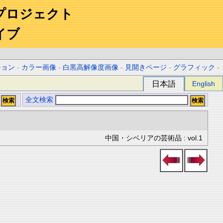
プロジェクト
イブ
ション
-
カラー画像
-
白黒高解像度画像
-
見開きページ
-
グラフィック
-
日本語
English
全文検索
中国・シベリアの芸術品 : vol.1