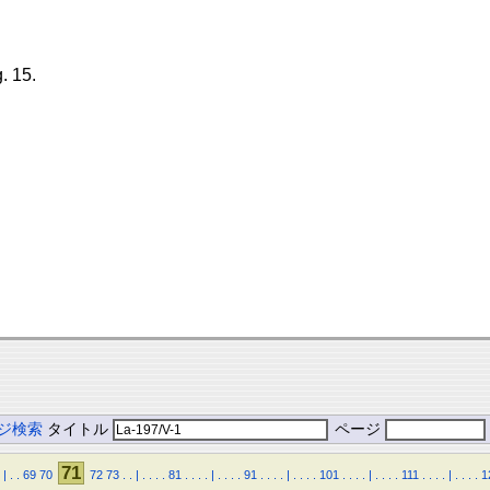
g. 15.
ジ検索
タイトル
ページ
71
|
.
.
69
70
72
73
.
.
|
.
.
.
.
81
.
.
.
.
|
.
.
.
.
91
.
.
.
.
|
.
.
.
.
101
.
.
.
.
|
.
.
.
.
111
.
.
.
.
|
.
.
.
.
1