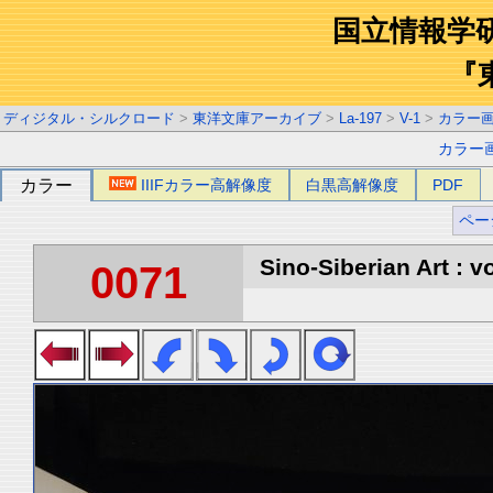
国立情報学
『
ディジタル・シルクロード
>
東洋文庫アーカイブ
>
La-197
>
V-1
>
カラー
カラー
カラー
IIIFカラー高解像度
白黒高解像度
PDF
ペー
Sino-Siberian Art : vo
0071