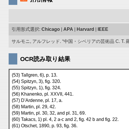
引用形式選択:
Chicago
|
APA
|
Harvard
|
IEEE
サルモニ, アルフレッド. “中国・シベリアの芸術品 C. T. 
OCR読み取り結果
(53) Tallgren, 6), p. 13.
(54) Spitzyn, 3), fig. 320.
(55) Spitzyn, 1), fig. 324.
(56) Khanenko, pl. XXVII, 441.
(57) D'Ardenne, pl. 17, a.
(58) Martin, pl. 29, 42.
(59) Martin, pl. 30, 32, and pl. 31, 69.
(60) Takacs, 1) pl. 4, 2 a-c and 2, fig. 42 b and fig. 22.
(61) Otschet, 1890, p. 93, fig. 36.