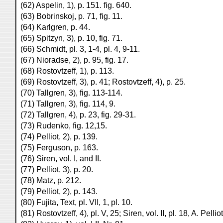
(62) Aspelin, 1), p. 151. fig. 640.
(63) Bobrinskoj, p. 71, fig. 11.
(64) Karlgren, p. 44.
(65) Spitzyn, 3), p. 10, fig. 71.
(66) Schmidt, pl. 3, 1-4, pl. 4, 9-11.
(67) Nioradse, 2), p. 95, fig. 17.
(68) Rostovtzeff, 1), p. 113.
(69) Rostovtzeff, 3), p. 41; Rostovtzeff, 4), p. 25.
(70) Tallgren, 3), fig. 113-114.
(71) Tallgren, 3), fig. 114, 9.
(72) Tallgren, 4), p. 23, fig. 29-31.
(73) Rudenko, fig. 12,15.
(74) Pelliot, 2), p. 139.
(75) Ferguson, p. 163.
(76) Siren, vol. I, and II.
(77) Pelliot, 3), p. 20.
(78) Matz, p. 212.
(79) Pelliot, 2), p. 143.
(80) Fujita, Text, pl. VII, 1, pl. 10.
(81) Rostovtzeff, 4), pl. V, 25; Siren, vol. II, pl. 18, A. Pelliot