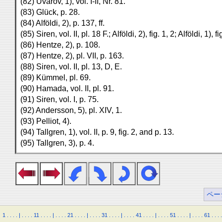
(82) Uvarov, 1), vol. I-II, Nr. 81.
(83) Glück, p. 28.
(84) Alföldi, 2), p. 137, ff.
(85) Siren, vol. II, pl. 18 F.; Alföldi, 2), fig. 1, 2; Alföldi, 1), fi
(86) Hentze, 2), p. 108.
(87) Hentze, 2), pl. VII, p. 163.
(88) Siren, vol. II, pl. 13, D, E.
(89) Kümmel, pl. 69.
(90) Hamada, vol. II, pl. 91.
(91) Siren, vol. I, p. 75.
(92) Andersson, 5), pl. XIV, 1.
(93) Pelliot, 4).
(94) Tallgren, 1), vol. II, p. 9, fig. 2, and p. 13.
(95) Tallgren, 3), p. 4.
ペー
1
.
.
.
.
|
.
.
.
.
11
.
.
.
.
|
.
.
.
.
21
.
.
.
.
|
.
.
.
.
31
.
.
.
.
|
.
.
.
.
41
.
.
.
.
|
.
.
.
.
51
.
.
.
.
|
.
.
.
.
61
.
.
.
.