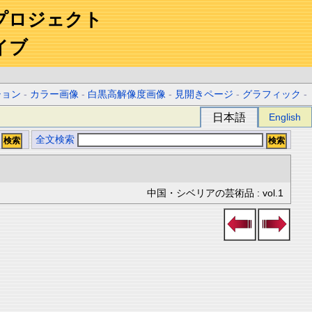
プロジェクト
イブ
ション
-
カラー画像
-
白黒高解像度画像
-
見開きページ
-
グラフィック
-
日本語
English
全文検索
中国・シベリアの芸術品 : vol.1