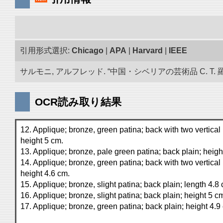
引用形式選択:
Chicago
|
APA
|
Harvard
|
IEEE
サルモニ, アルフレッド. “中国・シベリアの芸術品 C. T. 
OCR読み取り結果
12. Applique; bronze, green patina; back with two vertical
height 5 cm.
13. Applique; bronze, pale green patina; back plain; heigh
14. Applique; bronze, green patina; back with two vertical
height 4.6 cm.
15. Applique; bronze, slight patina; back plain; length 4.8
16. Applique; bronze, slight patina; back plain; height 5 c
17. Applique; bronze, green patina; back plain; height 4.9