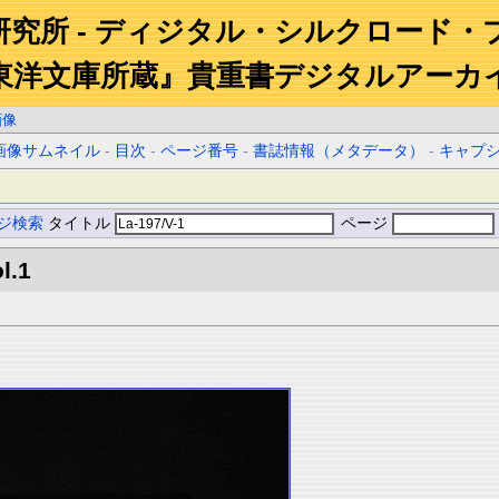
研究所 - ディジタル・シルクロード・
東洋文庫所蔵』貴重書デジタルアーカ
画像
画像サムネイル
-
目次
-
ページ番号
-
書誌情報（メタデータ）
-
キャプ
ジ検索
タイトル
ページ
l.1