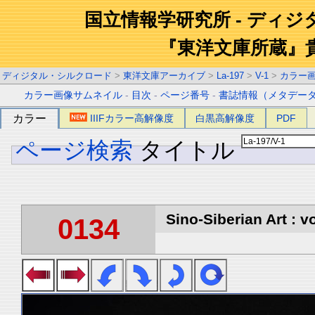
国立情報学研究所 - ディ
『東洋文庫所蔵』
ディジタル・シルクロード
>
東洋文庫アーカイブ
>
La-197
>
V-1
>
カラー
カラー画像サムネイル
-
目次
-
ページ番号
-
書誌情報（メタデー
カラー
IIIFカラー高解像度
白黒高解像度
PDF
ページ検索
タイトル
Sino-Siberian Art : vo
0134